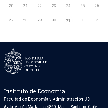
20
21
22
23
24
25
26
27
28
29
30
1
2
31
Instituto de Economía
Facultad de Economía y Administración UC
Avda. Vicuña Mackenna 4860, Macul. Santiago, Chile