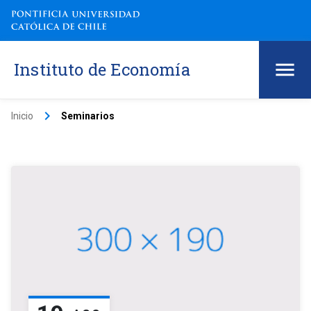
Instituto de Economía
keyboard_arrow_right
Inicio
Seminarios