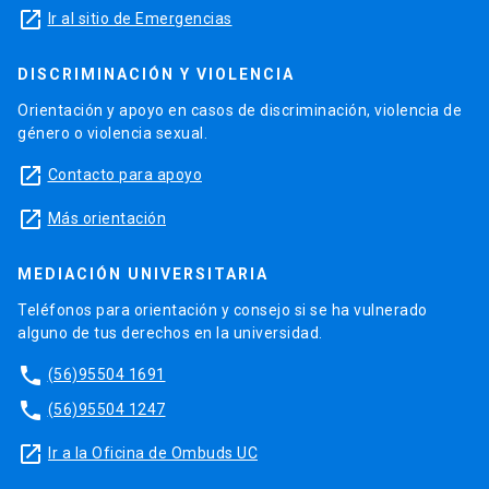
launch
Ir al sitio de Emergencias
DISCRIMINACIÓN Y VIOLENCIA
Orientación y apoyo en casos de discriminación, violencia de
género o violencia sexual.
launch
Contacto para apoyo
launch
Más orientación
MEDIACIÓN UNIVERSITARIA
Teléfonos para orientación y consejo si se ha vulnerado
alguno de tus derechos en la universidad.
phone
(56)95504 1691
phone
(56)95504 1247
launch
Ir a la Oficina de Ombuds UC