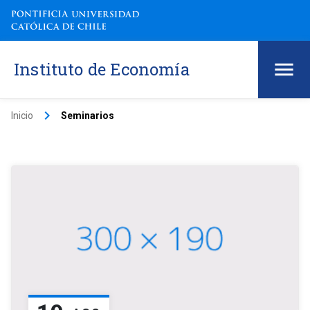
Instituto de Economía
keyboard_arrow_right
Inicio
Seminarios