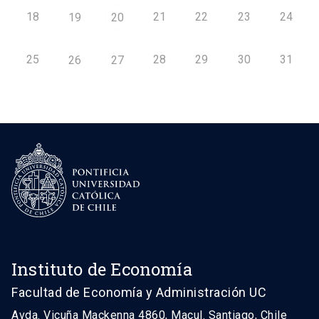
18
21
22
23
24
19
20
25
28
29
30
31
26
27
Instituto de Economía
Facultad de Economía y Administración UC
Avda. Vicuña Mackenna 4860, Macul. Santiago, Chile