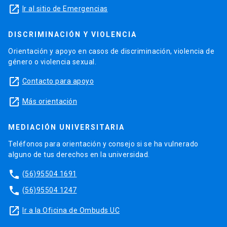
launch
Ir al sitio de Emergencias
DISCRIMINACIÓN Y VIOLENCIA
Orientación y apoyo en casos de discriminación, violencia de
género o violencia sexual.
launch
Contacto para apoyo
launch
Más orientación
MEDIACIÓN UNIVERSITARIA
Teléfonos para orientación y consejo si se ha vulnerado
alguno de tus derechos en la universidad.
phone
(56)95504 1691
phone
(56)95504 1247
launch
Ir a la Oficina de Ombuds UC