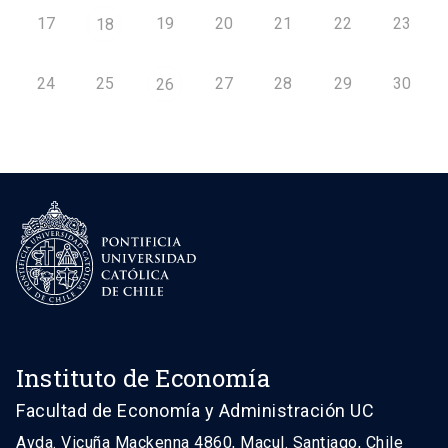
17
19
20
21
22
23
18
24
25
27
28
29
30
26
Instituto de Economía
Facultad de Economía y Administración UC
Avda. Vicuña Mackenna 4860, Macul. Santiago, Chile