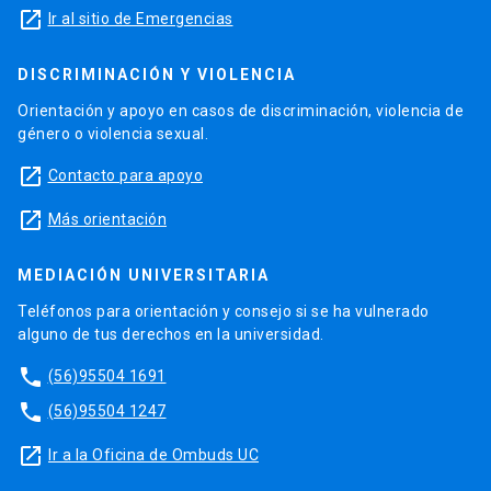
launch
Ir al sitio de Emergencias
DISCRIMINACIÓN Y VIOLENCIA
Orientación y apoyo en casos de discriminación, violencia de
género o violencia sexual.
launch
Contacto para apoyo
launch
Más orientación
MEDIACIÓN UNIVERSITARIA
Teléfonos para orientación y consejo si se ha vulnerado
alguno de tus derechos en la universidad.
phone
(56)95504 1691
phone
(56)95504 1247
launch
Ir a la Oficina de Ombuds UC