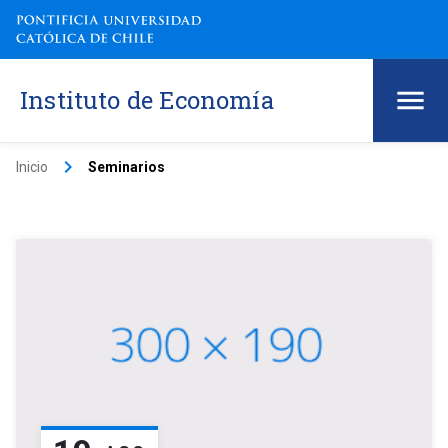
Instituto de Economía
keyboard_arrow_right
Inicio
Seminarios