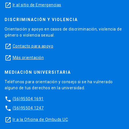
launch
Ir al sitio de Emergencias
DISCRIMINACIÓN Y VIOLENCIA
Orientación y apoyo en casos de discriminación, violencia de
género o violencia sexual.
launch
Contacto para apoyo
launch
Más orientación
MEDIACIÓN UNIVERSITARIA
Teléfonos para orientación y consejo si se ha vulnerado
alguno de tus derechos en la universidad.
phone
(56)95504 1691
phone
(56)95504 1247
launch
Ir a la Oficina de Ombuds UC