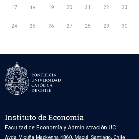
17
19
20
21
22
23
18
24
25
27
28
29
30
26
Instituto de Economía
Facultad de Economía y Administración UC
Avda. Vicuña Mackenna 4860, Macul. Santiago, Chile