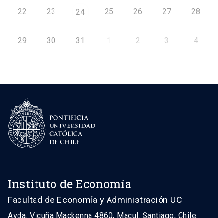
22
23
25
26
27
28
24
29
30
31
1
2
3
4
Instituto de Economía
Facultad de Economía y Administración UC
Avda. Vicuña Mackenna 4860, Macul. Santiago, Chile