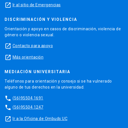
launch
Ir al sitio de Emergencias
DISCRIMINACIÓN Y VIOLENCIA
Orientación y apoyo en casos de discriminación, violencia de
género o violencia sexual.
launch
Contacto para apoyo
launch
Más orientación
MEDIACIÓN UNIVERSITARIA
Teléfonos para orientación y consejo si se ha vulnerado
alguno de tus derechos en la universidad.
phone
(56)95504 1691
phone
(56)95504 1247
launch
Ir a la Oficina de Ombuds UC