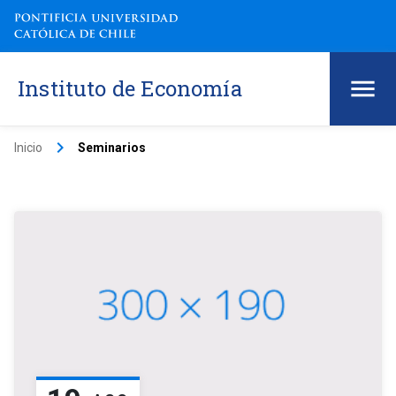
Instituto de Economía
keyboard_arrow_right
Inicio
Seminarios