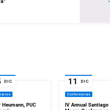
ia”
5
11
DIC
DIC
narios
Conferencias
r Heumann, PUC
IV Annual Santiago