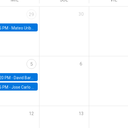
30
29
5 PM -
Mateo Uribe-Castro, Universidad de los Andes (Colombia)
6
5
20 PM -
David Bardey, Universidad de los Andes - CEDE
5 PM -
Jose Carlo Bermudez, UC (ME) & World Bank
12
13