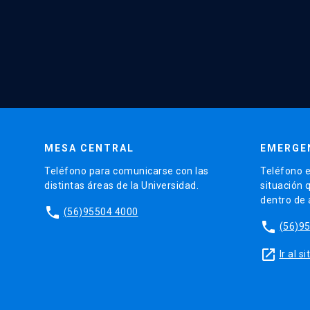
MESA CENTRAL
EMERGE
Teléfono para comunicarse con las
Teléfono e
distintas áreas de la Universidad.
situación 
dentro de
phone
(56)95504 4000
phone
(56)9
launch
Ir al 