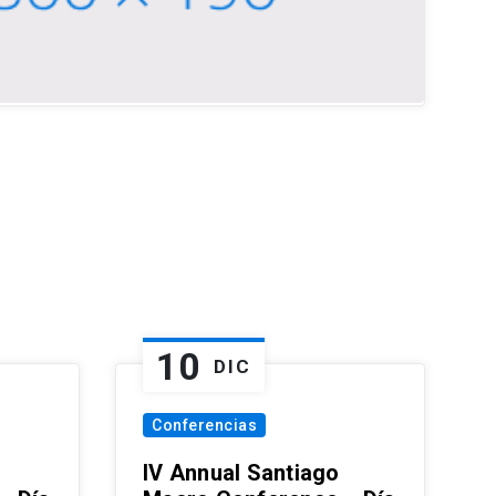
10
DIC
Conferencias
IV Annual Santiago