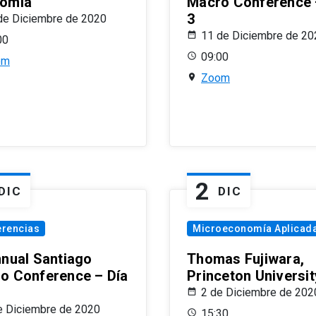
omía
Macro Conference 
3
de Diciembre de 2020
11 de Diciembre de 20
00
09:00
om
Zoom
2
DIC
DIC
erencias
Microeconomía Aplicad
nnual Santiago
Thomas Fujiwara,
o Conference – Día
Princeton Universit
2 de Diciembre de 202
e Diciembre de 2020
15:30