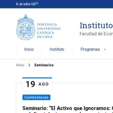
Ir al sitio UC
Institut
Facultad de Eco
Inicio
Instituto
Programas
arrow_drop_down
keyboard_arrow_right
Inicio
Seminarios
19
AGO
Conferencias
Seminario: “El Activo que Ignoramos: