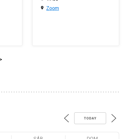
Zoom
>
TODAY
SÁB
DOM