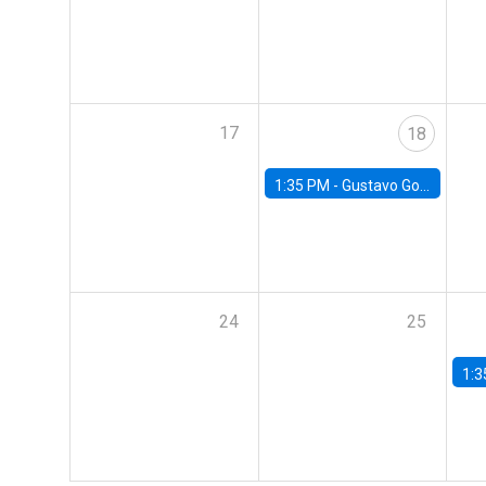
17
18
1:35 PM -
Gustavo González, Banco Central de Chile
24
25
1:3