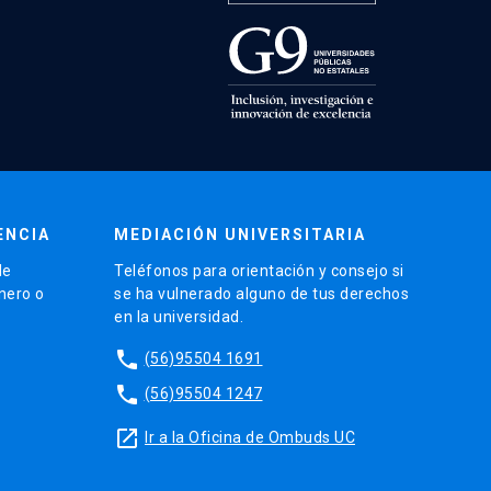
ENCIA
MEDIACIÓN UNIVERSITARIA
de
Teléfonos para orientación y consejo si
énero o
se ha vulnerado alguno de tus derechos
en la universidad.
phone
(56)95504 1691
phone
(56)95504 1247
launch
Ir a la Oficina de Ombuds UC