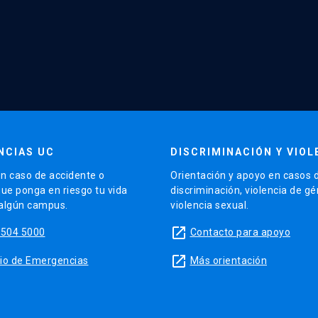
NCIAS UC
DISCRIMINACIÓN Y VIOL
n caso de accidente o
Orientación y apoyo en casos 
que ponga en riesgo tu vida
discriminación, violencia de g
 algún campus.
violencia sexual.
launch
5504 5000
Contacto para apoyo
launch
sitio de Emergencias
Más orientación