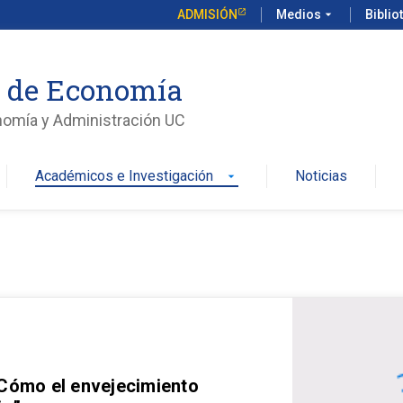
ADMISIÓN
Medios
arrow_drop_down
Biblio
o de Economía
nomía y Administración UC
Académicos e Investigación
Noticias
arrow_drop_down
 Cómo el envejecimiento