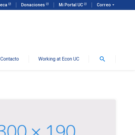
teca
Donaciones
Mi Portal UC
Correo
arrow_drop_down
search
Contacto
Working at Econ UC