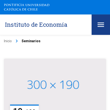
Instituto de Economía
keyboard_arrow_right
Inicio
Seminarios