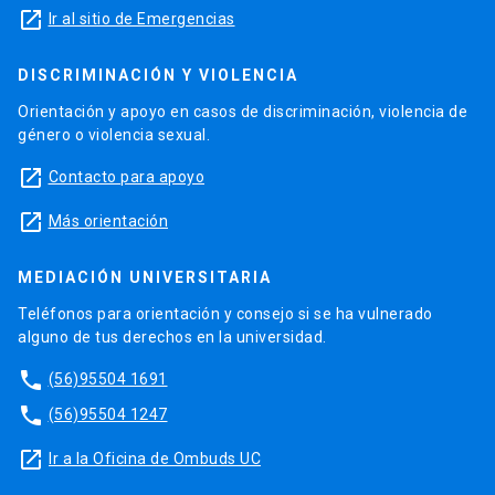
launch
Ir al sitio de Emergencias
DISCRIMINACIÓN Y VIOLENCIA
Orientación y apoyo en casos de discriminación, violencia de
género o violencia sexual.
launch
Contacto para apoyo
launch
Más orientación
MEDIACIÓN UNIVERSITARIA
Teléfonos para orientación y consejo si se ha vulnerado
alguno de tus derechos en la universidad.
phone
(56)95504 1691
phone
(56)95504 1247
launch
Ir a la Oficina de Ombuds UC