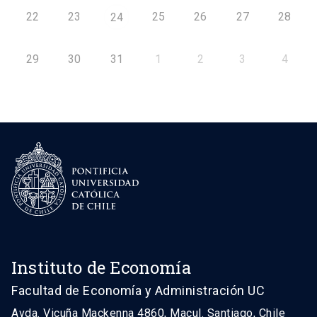
22
23
25
26
27
28
24
29
30
31
1
2
3
4
Instituto de Economía
Facultad de Economía y Administración UC
Avda. Vicuña Mackenna 4860, Macul. Santiago, Chile