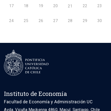
17
18
19
20
22
23
21
24
25
26
27
28
29
30
Instituto de Economía
Facultad de Economía y Administración UC
Avda. Vicuña Mackenna 4860, Macul. Santiago, Chile