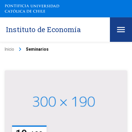
Instituto de Economía
keyboard_arrow_right
Inicio
Seminarios