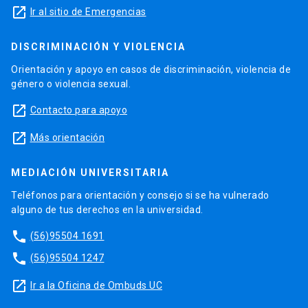
launch
Ir al sitio de Emergencias
DISCRIMINACIÓN Y VIOLENCIA
Orientación y apoyo en casos de discriminación, violencia de
género o violencia sexual.
launch
Contacto para apoyo
launch
Más orientación
MEDIACIÓN UNIVERSITARIA
Teléfonos para orientación y consejo si se ha vulnerado
alguno de tus derechos en la universidad.
phone
(56)95504 1691
phone
(56)95504 1247
launch
Ir a la Oficina de Ombuds UC