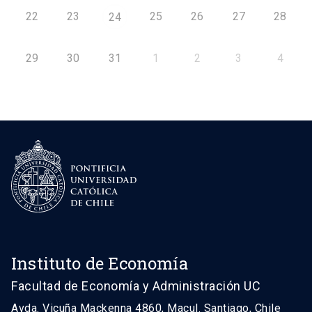
22
23
25
26
27
28
24
29
30
31
1
2
3
4
Instituto de Economía
Facultad de Economía y Administración UC
Avda. Vicuña Mackenna 4860, Macul. Santiago, Chile