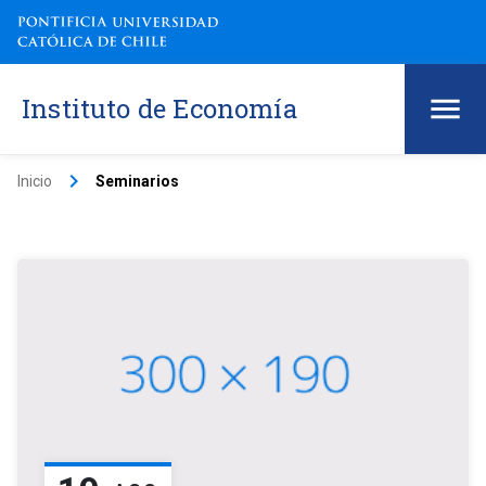
Instituto de Economía
keyboard_arrow_right
Inicio
Seminarios