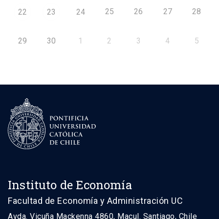
25
26
27
28
22
23
24
29
30
1
2
3
4
5
Instituto de Economía
Facultad de Economía y Administración UC
Avda. Vicuña Mackenna 4860, Macul. Santiago, Chile