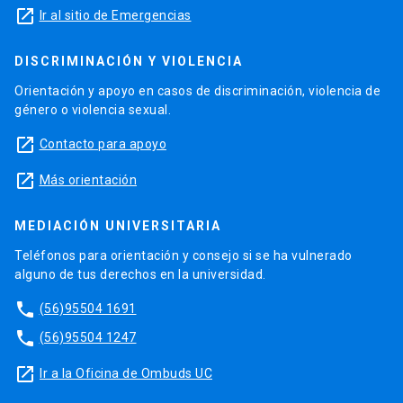
launch
Ir al sitio de Emergencias
DISCRIMINACIÓN Y VIOLENCIA
Orientación y apoyo en casos de discriminación, violencia de
género o violencia sexual.
launch
Contacto para apoyo
launch
Más orientación
MEDIACIÓN UNIVERSITARIA
Teléfonos para orientación y consejo si se ha vulnerado
alguno de tus derechos en la universidad.
phone
(56)95504 1691
phone
(56)95504 1247
launch
Ir a la Oficina de Ombuds UC