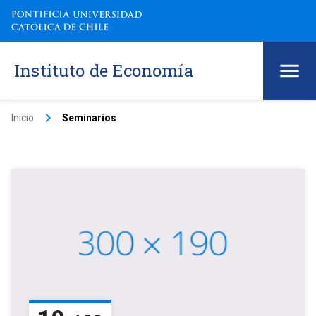
Instituto de Economía
keyboard_arrow_right
Inicio
Seminarios