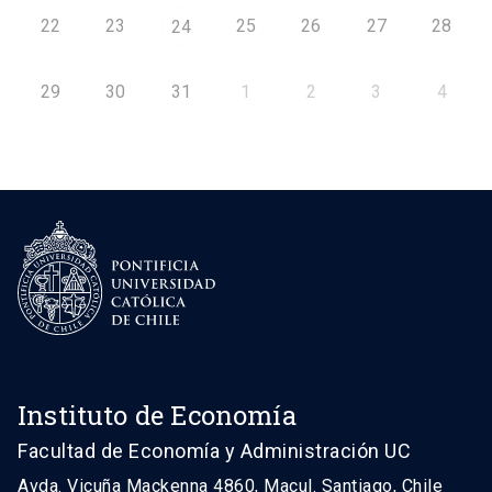
22
23
25
26
27
28
24
29
30
31
1
2
3
4
Instituto de Economía
Facultad de Economía y Administración UC
Avda. Vicuña Mackenna 4860, Macul. Santiago, Chile