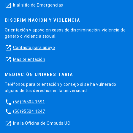
launch
Ir al sitio de Emergencias
DISCRIMINACIÓN Y VIOLENCIA
Orientación y apoyo en casos de discriminación, violencia de
género o violencia sexual.
launch
Contacto para apoyo
launch
Más orientación
MEDIACIÓN UNIVERSITARIA
Teléfonos para orientación y consejo si se ha vulnerado
alguno de tus derechos en la universidad.
phone
(56)95504 1691
phone
(56)95504 1247
launch
Ir a la Oficina de Ombuds UC