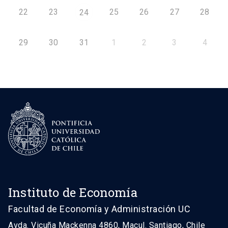
22
23
25
26
27
28
24
29
30
31
1
2
3
4
Instituto de Economía
Facultad de Economía y Administración UC
Avda. Vicuña Mackenna 4860, Macul. Santiago, Chile