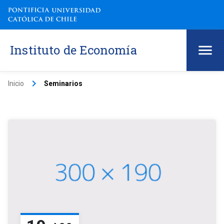
Instituto de Economía
keyboard_arrow_right
Inicio
Seminarios