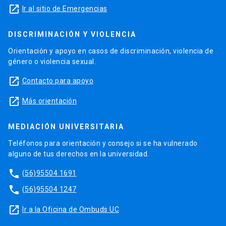
launch
Ir al sitio de Emergencias
DISCRIMINACIÓN Y VIOLENCIA
Orientación y apoyo en casos de discriminación, violencia de
género o violencia sexual.
launch
Contacto para apoyo
launch
Más orientación
MEDIACIÓN UNIVERSITARIA
Teléfonos para orientación y consejo si se ha vulnerado
alguno de tus derechos en la universidad.
phone
(56)95504 1691
phone
(56)95504 1247
launch
Ir a la Oficina de Ombuds UC