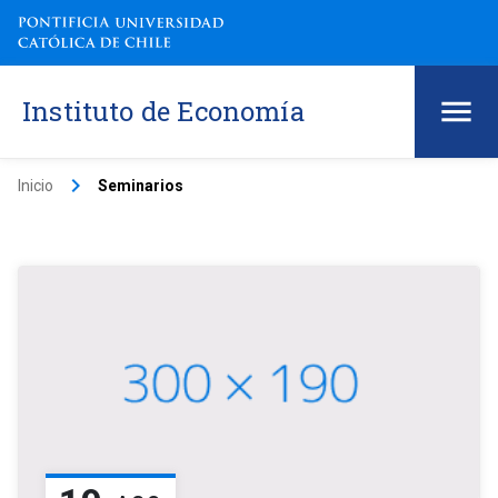
Instituto de Economía
keyboard_arrow_right
Inicio
Seminarios