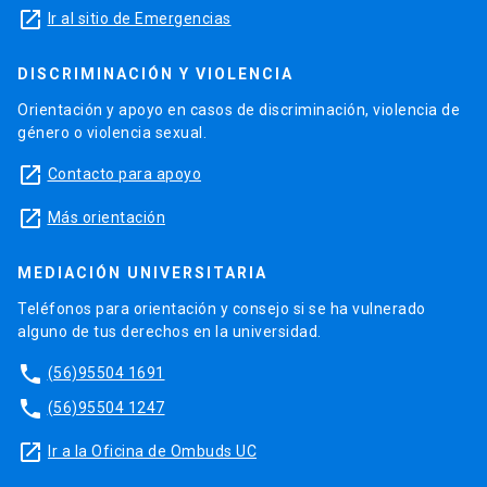
launch
Ir al sitio de Emergencias
DISCRIMINACIÓN Y VIOLENCIA
Orientación y apoyo en casos de discriminación, violencia de
género o violencia sexual.
launch
Contacto para apoyo
launch
Más orientación
MEDIACIÓN UNIVERSITARIA
Teléfonos para orientación y consejo si se ha vulnerado
alguno de tus derechos en la universidad.
phone
(56)95504 1691
phone
(56)95504 1247
launch
Ir a la Oficina de Ombuds UC