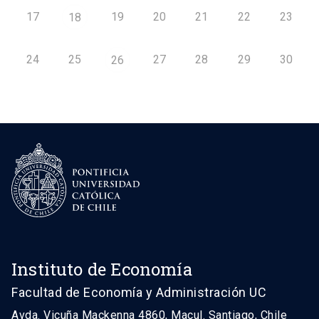
17
19
20
21
22
23
18
24
25
27
28
29
30
26
Instituto de Economía
Facultad de Economía y Administración UC
Avda. Vicuña Mackenna 4860, Macul. Santiago, Chile