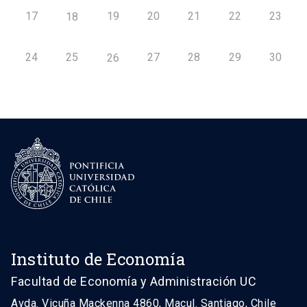
17
19
20
21
22
23
18
24
25
27
28
29
30
26
Instituto de Economía
Facultad de Economía y Administración UC
Avda. Vicuña Mackenna 4860, Macul. Santiago, Chile