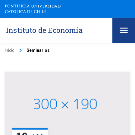
Instituto de Economía
keyboard_arrow_right
Inicio
Seminarios