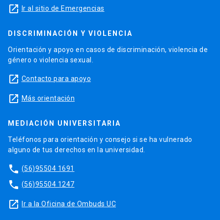
launch
Ir al sitio de Emergencias
DISCRIMINACIÓN Y VIOLENCIA
Orientación y apoyo en casos de discriminación, violencia de
género o violencia sexual.
launch
Contacto para apoyo
launch
Más orientación
MEDIACIÓN UNIVERSITARIA
Teléfonos para orientación y consejo si se ha vulnerado
alguno de tus derechos en la universidad.
phone
(56)95504 1691
phone
(56)95504 1247
launch
Ir a la Oficina de Ombuds UC