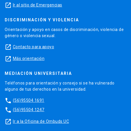
launch
Ir al sitio de Emergencias
DISCRIMINACIÓN Y VIOLENCIA
Orientación y apoyo en casos de discriminación, violencia de
género o violencia sexual.
launch
Contacto para apoyo
launch
Más orientación
MEDIACIÓN UNIVERSITARIA
Teléfonos para orientación y consejo si se ha vulnerado
alguno de tus derechos en la universidad.
phone
(56)95504 1691
phone
(56)95504 1247
launch
Ir a la Oficina de Ombuds UC