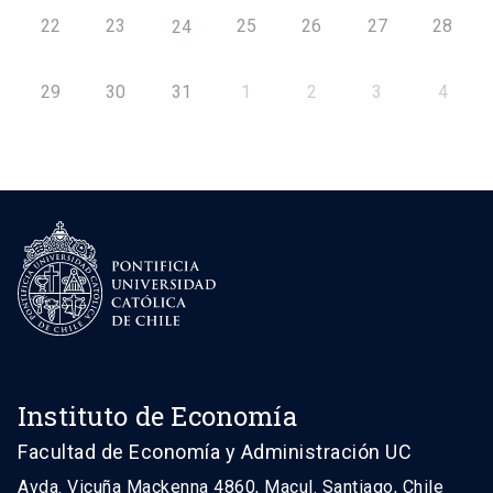
22
23
25
26
27
28
24
29
30
31
1
2
3
4
Instituto de Economía
Facultad de Economía y Administración UC
Avda. Vicuña Mackenna 4860, Macul. Santiago, Chile