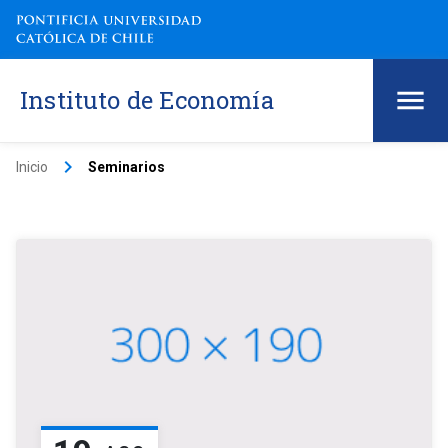
Instituto de Economía
keyboard_arrow_right
Inicio
Seminarios