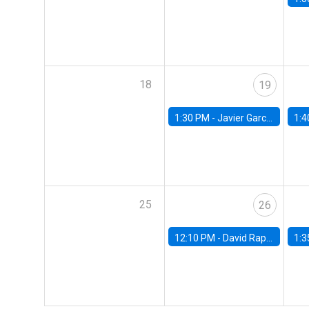
18
19
1:30 PM -
Javier Garcia Cicco, Universidad de San Andres
1:4
25
26
12:10 PM -
David Rappoport, FED Board
1:3