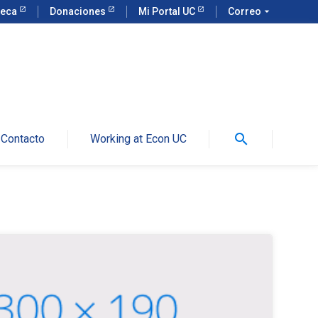
teca
Donaciones
Mi Portal UC
Correo
arrow_drop_down
search
Contacto
Working at Econ UC