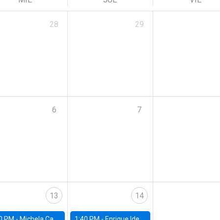
28
29
6
7
13
14
0 PM -
Michela Carlana, Harvard Kennedy School
1:40 PM -
Enrique Ide, IESE