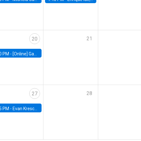
21
20
0 PM -
[Online] Gabriel Englander, World Bank
28
27
5 PM -
Evan Kresch, Oberlin College