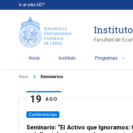
Ir al sitio UC
Institut
Facultad de Eco
Inicio
Instituto
Programas
arrow_drop_down
keyboard_arrow_right
Inicio
Seminarios
19
AGO
Conferencias
Seminario: “El Activo que Ignoramos: