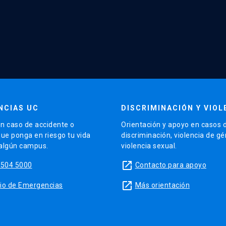
NCIAS UC
DISCRIMINACIÓN Y VIOL
n caso de accidente o
Orientación y apoyo en casos 
que ponga en riesgo tu vida
discriminación, violencia de g
 algún campus.
violencia sexual.
launch
5504 5000
Contacto para apoyo
launch
sitio de Emergencias
Más orientación