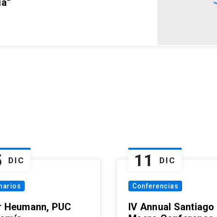
ia”
5
11
DIC
DIC
narios
Conferencias
r Heumann, PUC
IV Annual Santiago