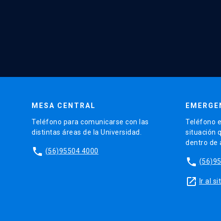
MESA CENTRAL
EMERGE
Teléfono para comunicarse con las
Teléfono e
distintas áreas de la Universidad.
situación 
dentro de
phone
(56)95504 4000
phone
(56)9
launch
Ir al 