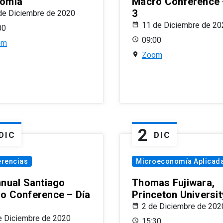
omía
Macro Conference 
3
de Diciembre de 2020
11 de Diciembre de 20
00
09:00
om
Zoom
2
DIC
DIC
erencias
Microeconomía Aplicad
nnual Santiago
Thomas Fujiwara,
o Conference – Día
Princeton Universit
2 de Diciembre de 202
e Diciembre de 2020
15:30