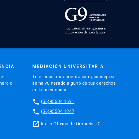
ENCIA
MEDIACIÓN UNIVERSITARIA
de
Teléfonos para orientación y consejo si
énero o
se ha vulnerado alguno de tus derechos
en la universidad.
phone
(56)95504 1691
phone
(56)95504 1247
launch
Ir a la Oficina de Ombuds UC