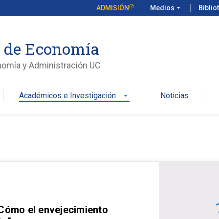
ADMISIÓN
Medios
arrow_drop_down
Biblio
o de Economía
nomía y Administración UC
Académicos e Investigación
Noticias
arrow_drop_down
 Cómo el envejecimiento