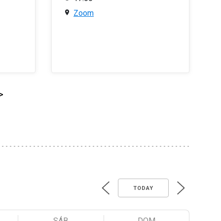
Zoom
>
TODAY
SÁB
DOM