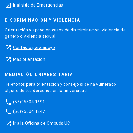
launch
Ir al sitio de Emergencias
DISCRIMINACIÓN Y VIOLENCIA
Orientación y apoyo en casos de discriminación, violencia de
género o violencia sexual.
launch
Contacto para apoyo
launch
Más orientación
MEDIACIÓN UNIVERSITARIA
Teléfonos para orientación y consejo si se ha vulnerado
alguno de tus derechos en la universidad.
phone
(56)95504 1691
phone
(56)95504 1247
launch
Ir a la Oficina de Ombuds UC