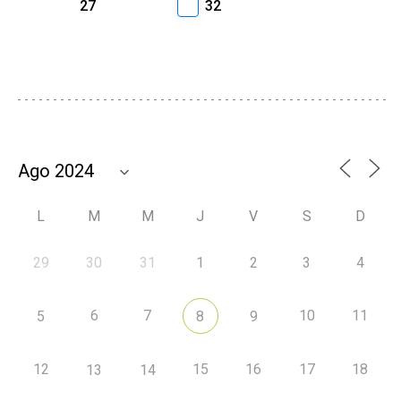
27
32
L
M
M
J
V
S
D
29
30
31
1
2
3
4
6
7
10
11
5
8
9
12
15
16
17
18
13
14