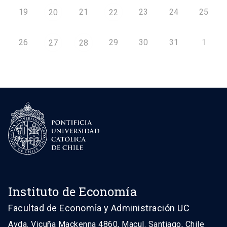
19
21
23
24
25
20
22
26
29
30
31
1
27
28
Instituto de Economía
Facultad de Economía y Administración UC
Avda. Vicuña Mackenna 4860, Macul. Santiago, Chile