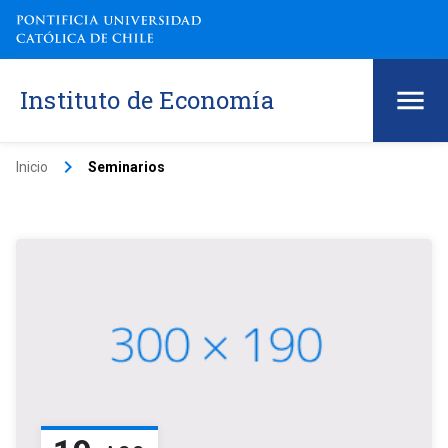
Instituto de Economía
keyboard_arrow_right
Inicio
Seminarios