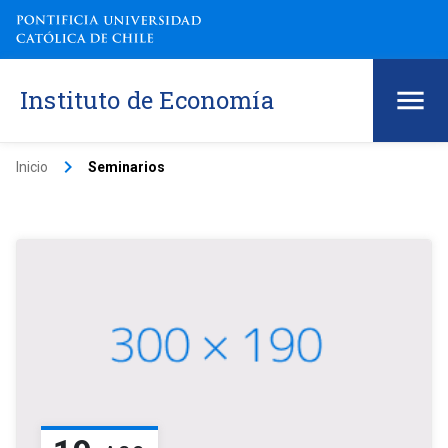
Instituto de Economía
keyboard_arrow_right
Inicio
Seminarios