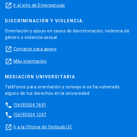
launch
Ir al sitio de Emergencias
DISCRIMINACIÓN Y VIOLENCIA
Orientación y apoyo en casos de discriminación, violencia de
género o violencia sexual.
launch
Contacto para apoyo
launch
Más orientación
MEDIACIÓN UNIVERSITARIA
Teléfonos para orientación y consejo si se ha vulnerado
alguno de tus derechos en la universidad.
phone
(56)95504 1691
phone
(56)95504 1247
launch
Ir a la Oficina de Ombuds UC