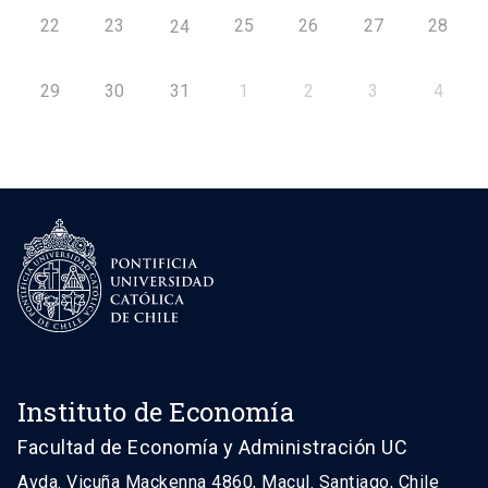
22
23
25
26
27
28
24
29
30
31
1
2
3
4
Instituto de Economía
Facultad de Economía y Administración UC
Avda. Vicuña Mackenna 4860, Macul. Santiago, Chile