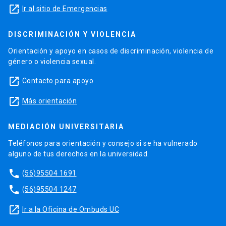
launch
Ir al sitio de Emergencias
DISCRIMINACIÓN Y VIOLENCIA
Orientación y apoyo en casos de discriminación, violencia de
género o violencia sexual.
launch
Contacto para apoyo
launch
Más orientación
MEDIACIÓN UNIVERSITARIA
Teléfonos para orientación y consejo si se ha vulnerado
alguno de tus derechos en la universidad.
phone
(56)95504 1691
phone
(56)95504 1247
launch
Ir a la Oficina de Ombuds UC