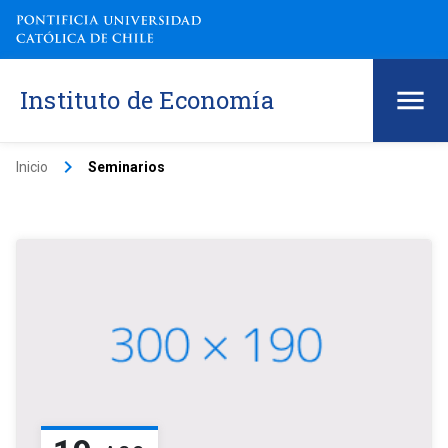
Instituto de Economía
keyboard_arrow_right
Inicio
Seminarios