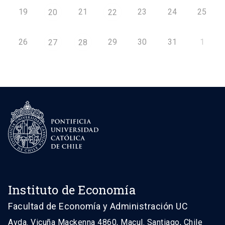
19
21
23
24
25
20
22
26
29
30
31
1
27
28
Instituto de Economía
Facultad de Economía y Administración UC
Avda. Vicuña Mackenna 4860, Macul. Santiago, Chile