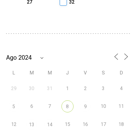
27
32
L
M
M
J
V
S
D
29
30
31
1
2
3
4
6
7
10
11
5
8
9
12
15
16
17
18
13
14