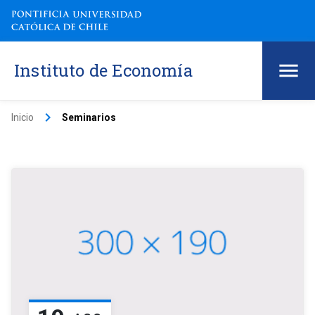
Instituto de Economía
keyboard_arrow_right
Inicio
Seminarios