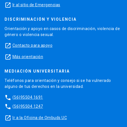
launch
Ir al sitio de Emergencias
DISCRIMINACIÓN Y VIOLENCIA
Orientación y apoyo en casos de discriminación, violencia de
género o violencia sexual.
launch
Contacto para apoyo
launch
Más orientación
MEDIACIÓN UNIVERSITARIA
Teléfonos para orientación y consejo si se ha vulnerado
alguno de tus derechos en la universidad.
phone
(56)95504 1691
phone
(56)95504 1247
launch
Ir a la Oficina de Ombuds UC