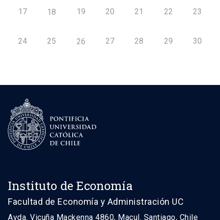
17
19
20
21
22
23
18
24
25
27
28
29
30
26
Instituto de Economía
Facultad de Economía y Administración UC
Avda. Vicuña Mackenna 4860, Macul. Santiago, Chile