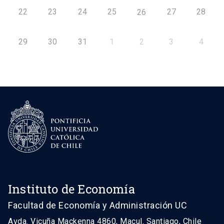
22
23
24
25
27
28
26
29
30
31
1
2
3
4
Instituto de Economía
Facultad de Economía y Administración UC
Avda. Vicuña Mackenna 4860, Macul. Santiago, Chile