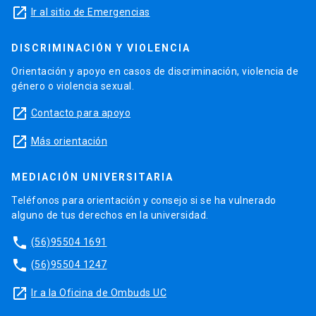
launch
Ir al sitio de Emergencias
DISCRIMINACIÓN Y VIOLENCIA
Orientación y apoyo en casos de discriminación, violencia de
género o violencia sexual.
launch
Contacto para apoyo
launch
Más orientación
MEDIACIÓN UNIVERSITARIA
Teléfonos para orientación y consejo si se ha vulnerado
alguno de tus derechos en la universidad.
phone
(56)95504 1691
phone
(56)95504 1247
launch
Ir a la Oficina de Ombuds UC