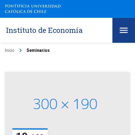
Instituto de Economía
keyboard_arrow_right
Inicio
Seminarios