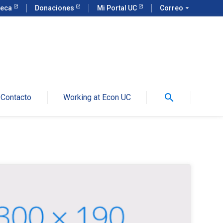
teca
Donaciones
Mi Portal UC
Correo
arrow_drop_down
search
Contacto
Working at Econ UC