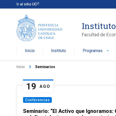
Ir al sitio UC
Institut
Facultad de Eco
Inicio
Instituto
Programas
arrow_drop_down
keyboard_arrow_right
Inicio
Seminarios
19
AGO
Conferencias
Seminario: “El Activo que Ignoramos: