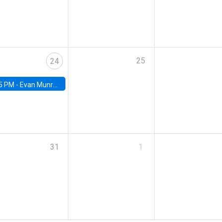
25
24
5 PM -
Evan Munro, Neyman Visiting Assistant Professor in the Department of Statistics at UC Berkeley
31
1