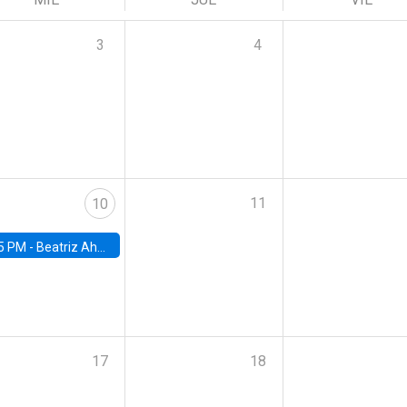
3
4
11
10
5 PM -
Beatriz Ahumada, PhD candidate, Universidad de Pittsburgh
17
18