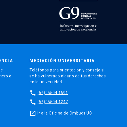
ENCIA
MEDIACIÓN UNIVERSITARIA
de
Teléfonos para orientación y consejo si
énero o
se ha vulnerado alguno de tus derechos
en la universidad.
phone
(56)95504 1691
phone
(56)95504 1247
launch
Ir a la Oficina de Ombuds UC