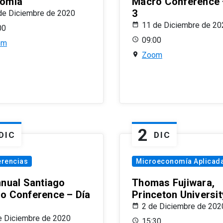
omía
Macro Conference 
3
de Diciembre de 2020
11 de Diciembre de 20
00
09:00
om
Zoom
2
DIC
DIC
erencias
Microeconomía Aplicad
nnual Santiago
Thomas Fujiwara,
o Conference – Día
Princeton Universit
2 de Diciembre de 202
e Diciembre de 2020
15:30