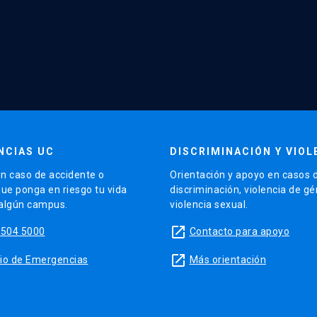
NCIAS UC
DISCRIMINACIÓN Y VIOL
n caso de accidente o
Orientación y apoyo en casos 
que ponga en riesgo tu vida
discriminación, violencia de g
 algún campus.
violencia sexual.
launch
5504 5000
Contacto para apoyo
launch
sitio de Emergencias
Más orientación