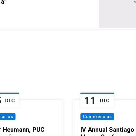
ia”
5
11
DIC
DIC
narios
Conferencias
r Heumann, PUC
IV Annual Santiago