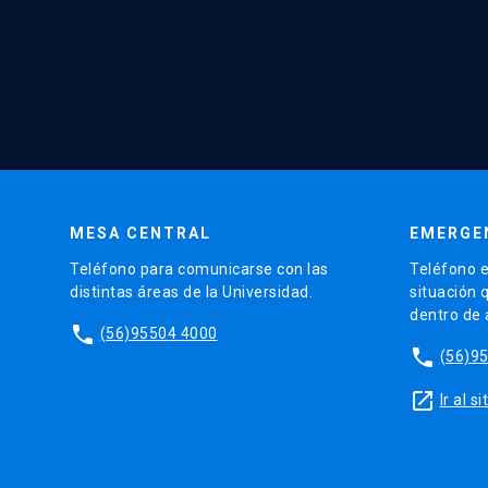
MESA CENTRAL
EMERGE
Teléfono para comunicarse con las
Teléfono e
distintas áreas de la Universidad.
situación 
dentro de
phone
(56)95504 4000
phone
(56)9
launch
Ir al 