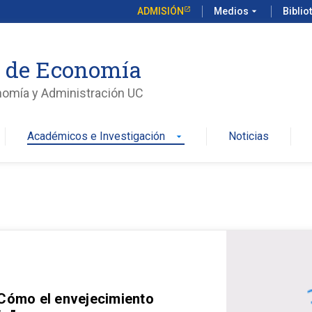
ADMISIÓN
Medios
arrow_drop_down
Biblio
o de Economía
nomía y Administración UC
Académicos e Investigación
Noticias
arrow_drop_down
 Cómo el envejecimiento