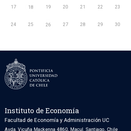
17
19
20
21
22
23
18
24
25
27
28
29
30
26
Instituto de Economía
Facultad de Economía y Administración UC
Avda. Vicuña Mackenna 4860, Macul. Santiago, Chile