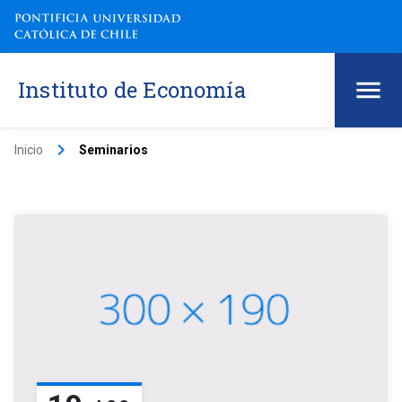
Instituto de Economía
keyboard_arrow_right
Inicio
Seminarios