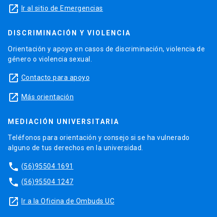
launch
Ir al sitio de Emergencias
DISCRIMINACIÓN Y VIOLENCIA
Orientación y apoyo en casos de discriminación, violencia de
género o violencia sexual.
launch
Contacto para apoyo
launch
Más orientación
MEDIACIÓN UNIVERSITARIA
Teléfonos para orientación y consejo si se ha vulnerado
alguno de tus derechos en la universidad.
phone
(56)95504 1691
phone
(56)95504 1247
launch
Ir a la Oficina de Ombuds UC