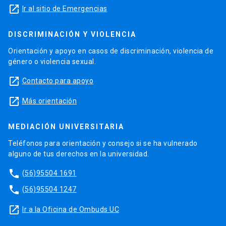
launch
Ir al sitio de Emergencias
DISCRIMINACIÓN Y VIOLENCIA
Orientación y apoyo en casos de discriminación, violencia de
género o violencia sexual.
launch
Contacto para apoyo
launch
Más orientación
MEDIACIÓN UNIVERSITARIA
Teléfonos para orientación y consejo si se ha vulnerado
alguno de tus derechos en la universidad.
phone
(56)95504 1691
phone
(56)95504 1247
launch
Ir a la Oficina de Ombuds UC