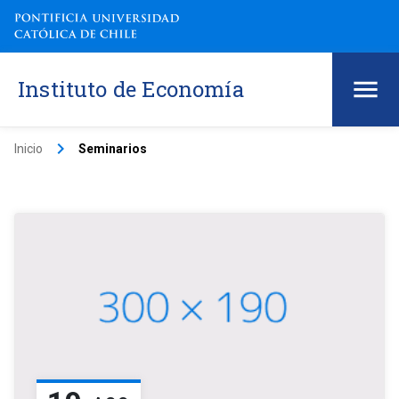
Instituto de Economía
keyboard_arrow_right
Inicio
Seminarios