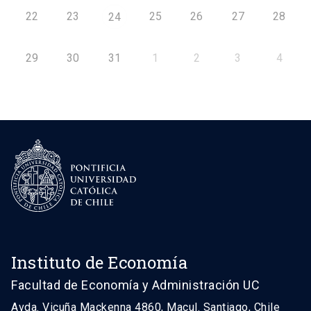
22
23
25
26
27
28
24
29
30
31
1
2
3
4
Instituto de Economía
Facultad de Economía y Administración UC
Avda. Vicuña Mackenna 4860, Macul. Santiago, Chile