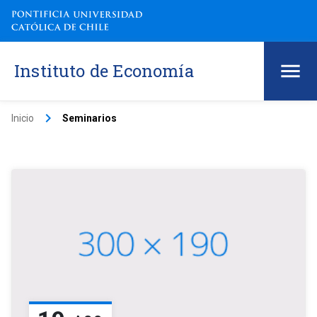
Instituto de Economía
keyboard_arrow_right
Inicio
Seminarios