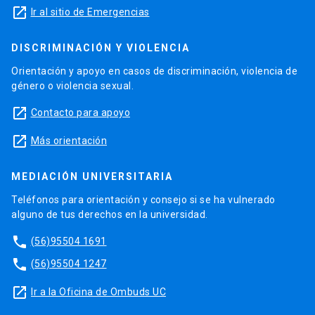
launch
Ir al sitio de Emergencias
DISCRIMINACIÓN Y VIOLENCIA
Orientación y apoyo en casos de discriminación, violencia de
género o violencia sexual.
launch
Contacto para apoyo
launch
Más orientación
MEDIACIÓN UNIVERSITARIA
Teléfonos para orientación y consejo si se ha vulnerado
alguno de tus derechos en la universidad.
phone
(56)95504 1691
phone
(56)95504 1247
launch
Ir a la Oficina de Ombuds UC