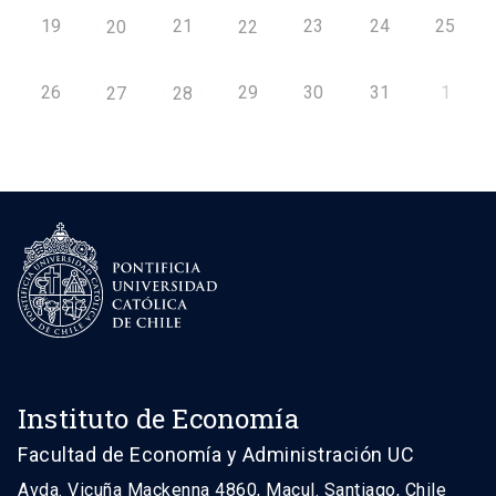
19
21
23
24
25
20
22
26
29
30
31
1
27
28
Instituto de Economía
Facultad de Economía y Administración UC
Avda. Vicuña Mackenna 4860, Macul. Santiago, Chile