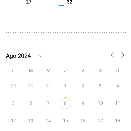
27
32
L
M
M
J
V
S
D
29
30
31
1
2
3
4
6
7
10
11
5
8
9
12
15
16
17
18
13
14