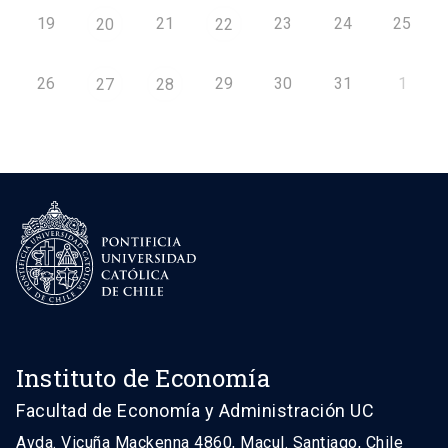
19
21
23
24
25
20
22
26
29
30
31
1
27
28
Instituto de Economía
Facultad de Economía y Administración UC
Avda. Vicuña Mackenna 4860, Macul. Santiago, Chile