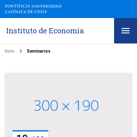
Instituto de Economía
keyboard_arrow_right
Inicio
Seminarios