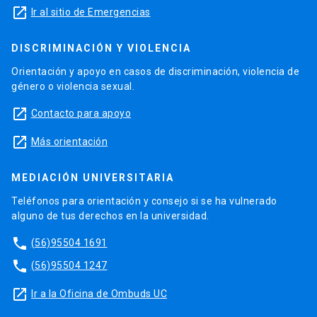
launch
Ir al sitio de Emergencias
DISCRIMINACIÓN Y VIOLENCIA
Orientación y apoyo en casos de discriminación, violencia de
género o violencia sexual.
launch
Contacto para apoyo
launch
Más orientación
MEDIACIÓN UNIVERSITARIA
Teléfonos para orientación y consejo si se ha vulnerado
alguno de tus derechos en la universidad.
phone
(56)95504 1691
phone
(56)95504 1247
launch
Ir a la Oficina de Ombuds UC