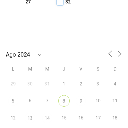
27
32
L
M
M
J
V
S
D
29
30
31
1
2
3
4
6
7
10
11
5
8
9
12
15
16
17
18
13
14