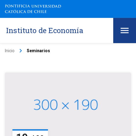
Instituto de Economía
keyboard_arrow_right
Inicio
Seminarios