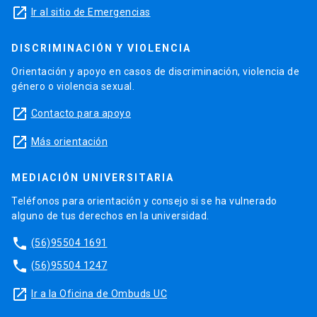
launch
Ir al sitio de Emergencias
DISCRIMINACIÓN Y VIOLENCIA
Orientación y apoyo en casos de discriminación, violencia de
género o violencia sexual.
launch
Contacto para apoyo
launch
Más orientación
MEDIACIÓN UNIVERSITARIA
Teléfonos para orientación y consejo si se ha vulnerado
alguno de tus derechos en la universidad.
phone
(56)95504 1691
phone
(56)95504 1247
launch
Ir a la Oficina de Ombuds UC