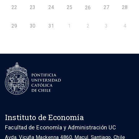
22
23
24
25
27
28
26
29
30
31
1
2
3
4
Instituto de Economía
Facultad de Economía y Administración UC
Avda. Vicuña Mackenna 4860, Macul. Santiago, Chile