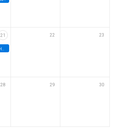
22
23
21
hile
28
29
30