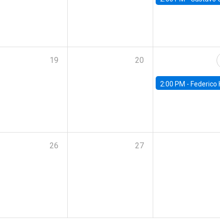
19
20
2:00 PM -
Federico Huneeus - Banco Central de C
26
27