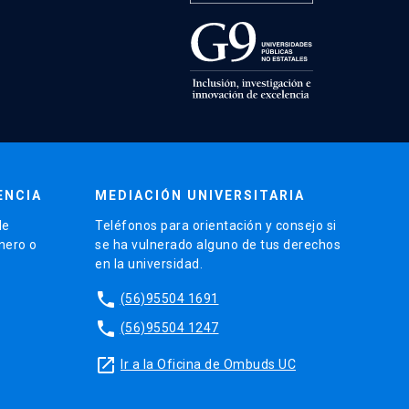
ENCIA
MEDIACIÓN UNIVERSITARIA
de
Teléfonos para orientación y consejo si
énero o
se ha vulnerado alguno de tus derechos
en la universidad.
phone
(56)95504 1691
phone
(56)95504 1247
launch
Ir a la Oficina de Ombuds UC