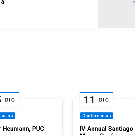
ia”
5
11
DIC
DIC
narios
Conferencias
r Heumann, PUC
IV Annual Santiago