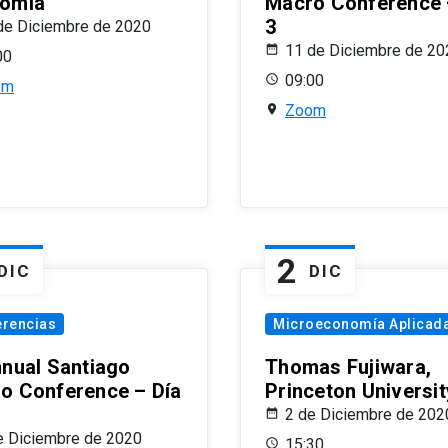
omía
Macro Conference 
3
de Diciembre de 2020
11 de Diciembre de 20
00
09:00
om
Zoom
2
DIC
DIC
erencias
Microeconomía Aplicad
nnual Santiago
Thomas Fujiwara,
o Conference – Día
Princeton Universit
2 de Diciembre de 202
e Diciembre de 2020
15:30