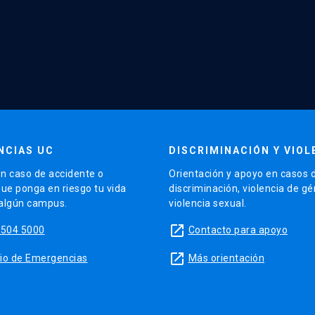
NCIAS UC
DISCRIMINACIÓN Y VIOL
n caso de accidente o
Orientación y apoyo en casos 
que ponga en riesgo tu vida
discriminación, violencia de g
 algún campus.
violencia sexual.
launch
5504 5000
Contacto para apoyo
launch
sitio de Emergencias
Más orientación