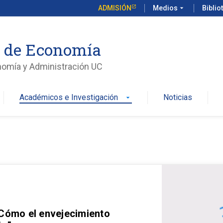
ADMISIÓN
Medios
arrow_drop_down
Biblio
o de Economía
nomía y Administración UC
Académicos e Investigación
Noticias
arrow_drop_down
 Cómo el envejecimiento