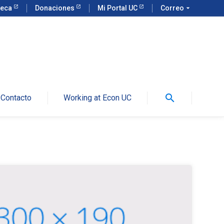
teca
Donaciones
Mi Portal UC
Correo
arrow_drop_down
search
Contacto
Working at Econ UC