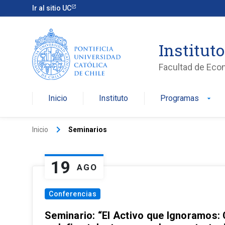
Ir al sitio UC
Institut
Facultad de Eco
Inicio
Instituto
Programas
arrow_drop_down
keyboard_arrow_right
Inicio
Seminarios
19
AGO
Conferencias
Seminario: “El Activo que Ignoramos: