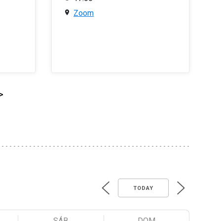
Zoom
>
TODAY
SÁB
DOM