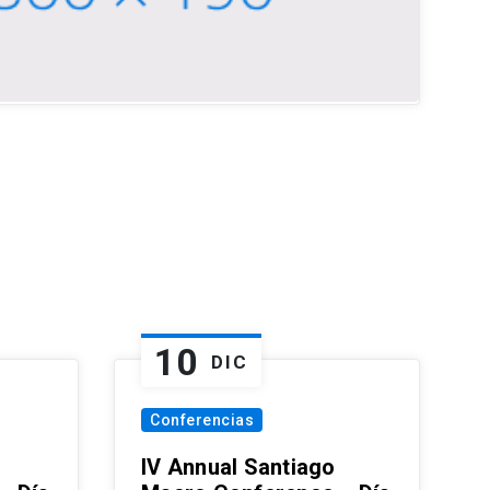
10
DIC
Conferencias
IV Annual Santiago