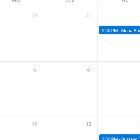
29
30
2:00 PM -
Maria Aristizabal-Ramirez, FED
5
6
12
13
2:00 PM -
Gustavo González - Banco Central d