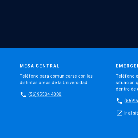
MESA CENTRAL
EMERGE
Teléfono para comunicarse con las
Teléfono e
distintas áreas de la Universidad.
situación 
dentro de
phone
(56)95504 4000
phone
(56)9
launch
Ir al 