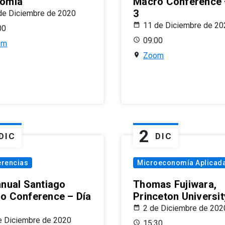
omía
Macro Conference 
3
de Diciembre de 2020
11 de Diciembre de 20
00
09:00
om
Zoom
2
DIC
DIC
erencias
Microeconomía Aplicad
nnual Santiago
Thomas Fujiwara,
o Conference – Día
Princeton Universit
2 de Diciembre de 202
e Diciembre de 2020
15:30