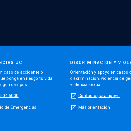
NCIAS UC
DISCRIMINACIÓN Y VIOL
n caso de accidente o
Orientación y apoyo en casos 
que ponga en riesgo tu vida
discriminación, violencia de g
 algún campus.
violencia sexual.
launch
5504 5000
Contacto para apoyo
launch
sitio de Emergencias
Más orientación