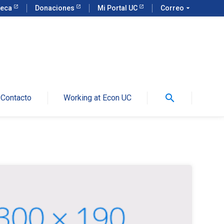
teca
Donaciones
Mi Portal UC
Correo
arrow_drop_down
search
Contacto
Working at Econ UC