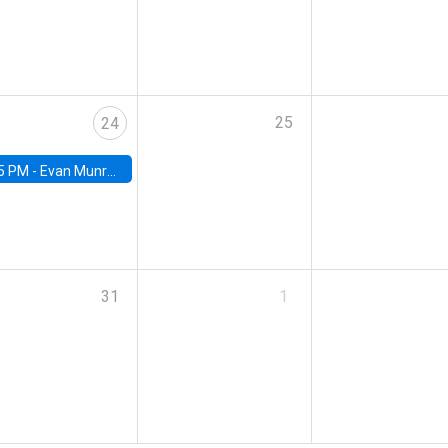
25
24
5 PM -
Evan Munro, Neyman Visiting Assistant Professor in the Department of Statistics at UC Berkeley
31
1