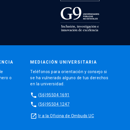
ENCIA
MEDIACIÓN UNIVERSITARIA
de
Teléfonos para orientación y consejo si
énero o
se ha vulnerado alguno de tus derechos
en la universidad.
phone
(56)95504 1691
phone
(56)95504 1247
launch
Ir a la Oficina de Ombuds UC