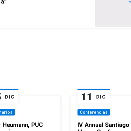
ia”
5
11
DIC
DIC
narios
Conferencias
r Heumann, PUC
IV Annual Santiago