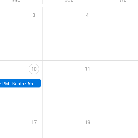
3
4
11
10
5 PM -
Beatriz Ahumada, PhD candidate, Universidad de Pittsburgh
17
18