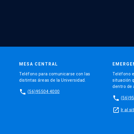
MESA CENTRAL
EMERGE
Teléfono para comunicarse con las
Teléfono e
distintas áreas de la Universidad.
situación 
dentro de
phone
(56)95504 4000
phone
(56)9
launch
Ir al 