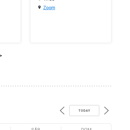
Zoom
>
TODAY
SÁB
DOM