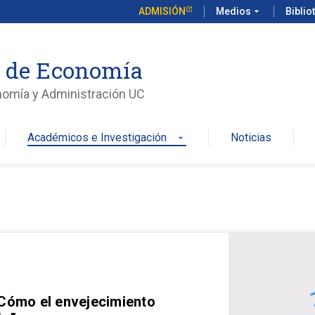
ADMISIÓN
Medios
arrow_drop_down
Biblio
o de Economía
nomía y Administración UC
Académicos e Investigación
Noticias
arrow_drop_down
 Cómo el envejecimiento