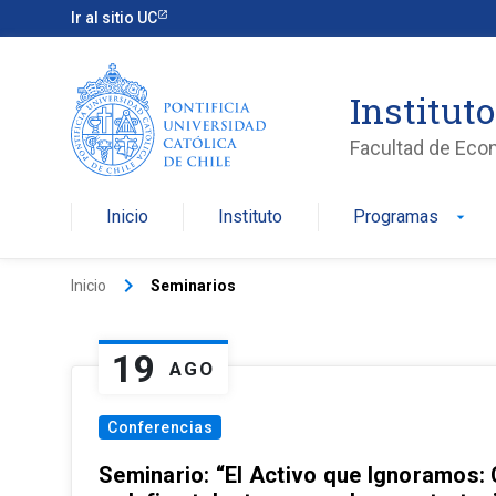
Ir al sitio UC
Institut
Facultad de Eco
Inicio
Instituto
Programas
arrow_drop_down
keyboard_arrow_right
Inicio
Seminarios
19
AGO
Conferencias
Seminario: “El Activo que Ignoramos: