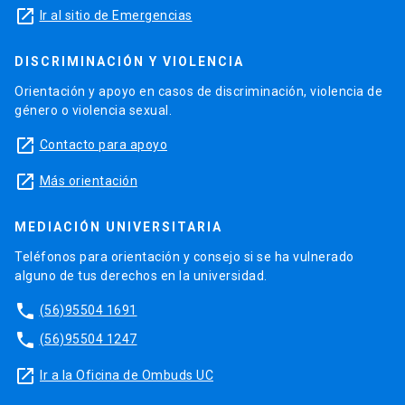
launch
Ir al sitio de Emergencias
DISCRIMINACIÓN Y VIOLENCIA
Orientación y apoyo en casos de discriminación, violencia de
género o violencia sexual.
launch
Contacto para apoyo
launch
Más orientación
MEDIACIÓN UNIVERSITARIA
Teléfonos para orientación y consejo si se ha vulnerado
alguno de tus derechos en la universidad.
phone
(56)95504 1691
phone
(56)95504 1247
launch
Ir a la Oficina de Ombuds UC