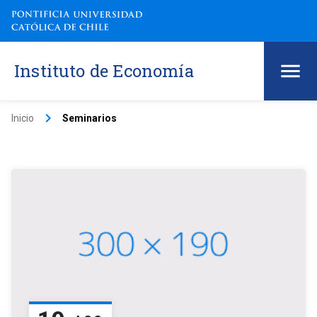
Instituto de Economía
keyboard_arrow_right
Inicio
Seminarios