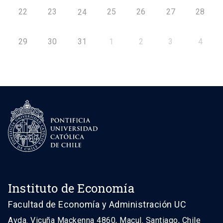
22
23
25
26
27
28
24
29
30
31
1
2
3
4
Instituto de Economía
Facultad de Economía y Administración UC
Avda. Vicuña Mackenna 4860, Macul. Santiago, Chile