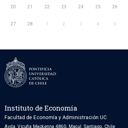
20
21
22
23
24
25
26
27
28
1
2
3
4
5
Instituto de Economía
Facultad de Economía y Administración UC
Avda. Vicuña Mackenna 4860, Macul. Santiago, Chile