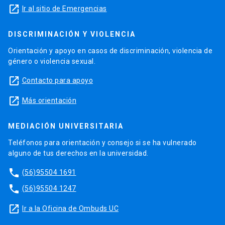
launch
Ir al sitio de Emergencias
DISCRIMINACIÓN Y VIOLENCIA
Orientación y apoyo en casos de discriminación, violencia de
género o violencia sexual.
launch
Contacto para apoyo
launch
Más orientación
MEDIACIÓN UNIVERSITARIA
Teléfonos para orientación y consejo si se ha vulnerado
alguno de tus derechos en la universidad.
phone
(56)95504 1691
phone
(56)95504 1247
launch
Ir a la Oficina de Ombuds UC