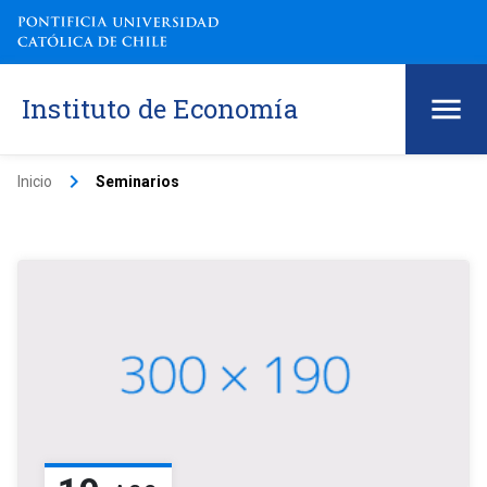
Instituto de Economía
keyboard_arrow_right
Inicio
Seminarios