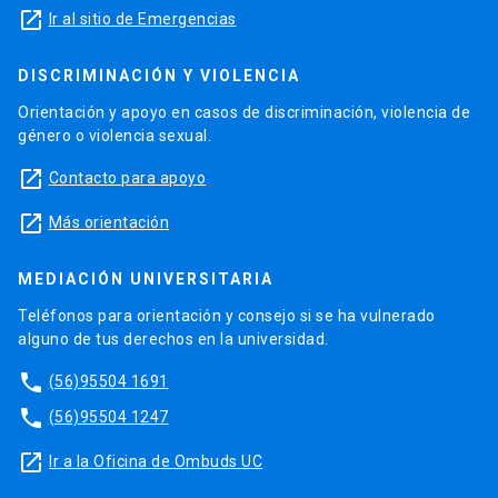
launch
Ir al sitio de Emergencias
DISCRIMINACIÓN Y VIOLENCIA
Orientación y apoyo en casos de discriminación, violencia de
género o violencia sexual.
launch
Contacto para apoyo
launch
Más orientación
MEDIACIÓN UNIVERSITARIA
Teléfonos para orientación y consejo si se ha vulnerado
alguno de tus derechos en la universidad.
phone
(56)95504 1691
phone
(56)95504 1247
launch
Ir a la Oficina de Ombuds UC