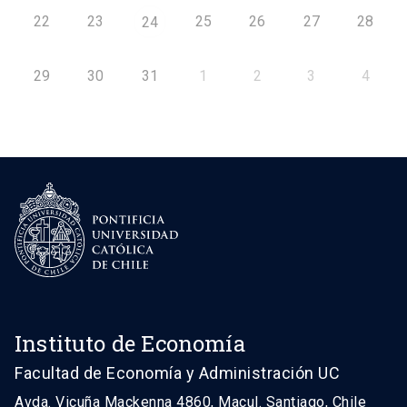
22
23
25
26
27
28
24
29
30
31
1
2
3
4
Instituto de Economía
Facultad de Economía y Administración UC
Avda. Vicuña Mackenna 4860, Macul. Santiago, Chile