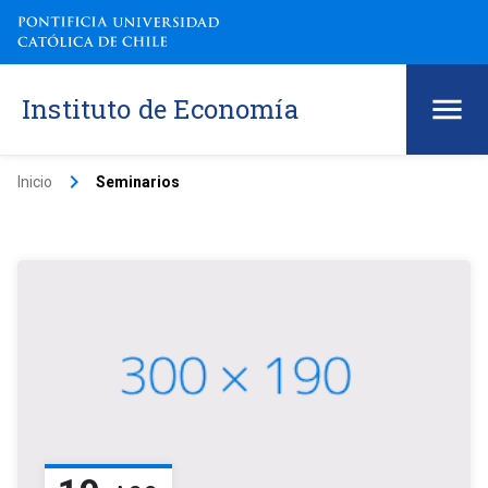
Instituto de Economía
keyboard_arrow_right
Inicio
Seminarios