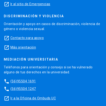
launch
Ir al sitio de Emergencias
DISCRIMINACIÓN Y VIOLENCIA
Orientación y apoyo en casos de discriminación, violencia de
género o violencia sexual.
launch
Contacto para apoyo
launch
Más orientación
MEDIACIÓN UNIVERSITARIA
Teléfonos para orientación y consejo si se ha vulnerado
alguno de tus derechos en la universidad.
phone
(56)95504 1691
phone
(56)95504 1247
launch
Ir a la Oficina de Ombuds UC