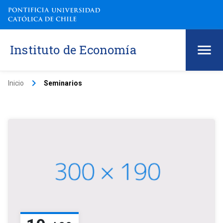
Instituto de Economía
keyboard_arrow_right
Inicio
Seminarios