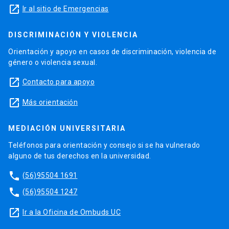
launch
Ir al sitio de Emergencias
DISCRIMINACIÓN Y VIOLENCIA
Orientación y apoyo en casos de discriminación, violencia de
género o violencia sexual.
launch
Contacto para apoyo
launch
Más orientación
MEDIACIÓN UNIVERSITARIA
Teléfonos para orientación y consejo si se ha vulnerado
alguno de tus derechos en la universidad.
phone
(56)95504 1691
phone
(56)95504 1247
launch
Ir a la Oficina de Ombuds UC