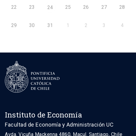
22
23
25
26
27
28
24
29
30
31
1
2
3
4
Instituto de Economía
Facultad de Economía y Administración UC
Avda. Vicuña Mackenna 4860, Macul. Santiago, Chile