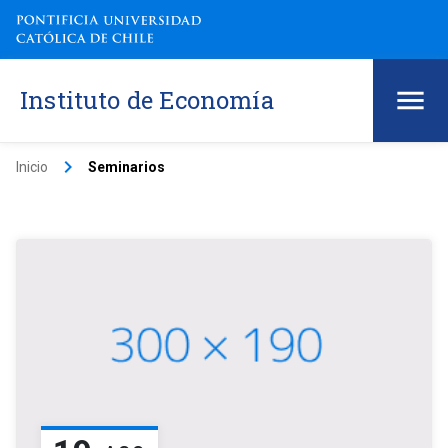
Instituto de Economía
keyboard_arrow_right
Inicio
Seminarios