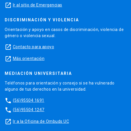
launch
Ir al sitio de Emergencias
DISCRIMINACIÓN Y VIOLENCIA
Orientación y apoyo en casos de discriminación, violencia de
género o violencia sexual.
launch
Contacto para apoyo
launch
Más orientación
MEDIACIÓN UNIVERSITARIA
Teléfonos para orientación y consejo si se ha vulnerado
alguno de tus derechos en la universidad.
phone
(56)95504 1691
phone
(56)95504 1247
launch
Ir a la Oficina de Ombuds UC