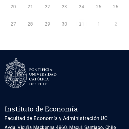
20
21
22
23
24
25
26
27
28
29
30
1
2
31
Instituto de Economía
Facultad de Economía y Administración UC
Avda. Vicuña Mackenna 4860, Macul. Santiago, Chile