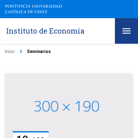
Instituto de Economía
keyboard_arrow_right
Inicio
Seminarios