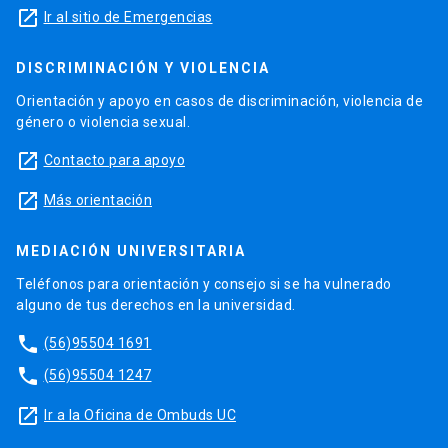
launch
Ir al sitio de Emergencias
DISCRIMINACIÓN Y VIOLENCIA
Orientación y apoyo en casos de discriminación, violencia de
género o violencia sexual.
launch
Contacto para apoyo
launch
Más orientación
MEDIACIÓN UNIVERSITARIA
Teléfonos para orientación y consejo si se ha vulnerado
alguno de tus derechos en la universidad.
phone
(56)95504 1691
phone
(56)95504 1247
launch
Ir a la Oficina de Ombuds UC