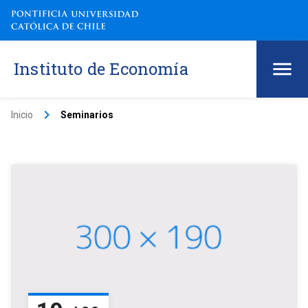
Instituto de Economía
keyboard_arrow_right
Inicio
Seminarios