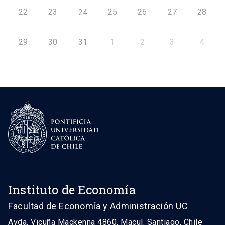
22
23
25
26
27
28
24
29
30
31
1
2
3
4
Instituto de Economía
Facultad de Economía y Administración UC
Avda. Vicuña Mackenna 4860, Macul. Santiago, Chile