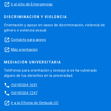
launch
Ir al sitio de Emergencias
DISCRIMINACIÓN Y VIOLENCIA
Orientación y apoyo en casos de discriminación, violencia de
género o violencia sexual.
launch
Contacto para apoyo
launch
Más orientación
MEDIACIÓN UNIVERSITARIA
Teléfonos para orientación y consejo si se ha vulnerado
alguno de tus derechos en la universidad.
phone
(56)95504 1691
phone
(56)95504 1247
launch
Ir a la Oficina de Ombuds UC