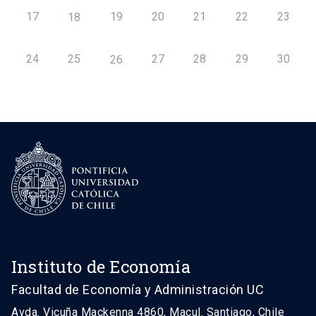
17
19
20
21
22
23
18
24
25
27
28
29
30
26
Instituto de Economía
Facultad de Economía y Administración UC
Avda. Vicuña Mackenna 4860, Macul. Santiago, Chile