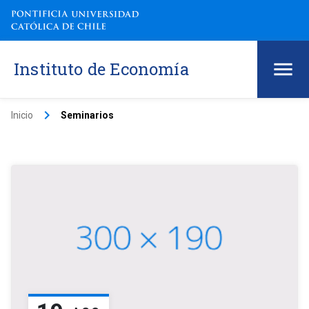
Instituto de Economía
keyboard_arrow_right
Inicio
Seminarios