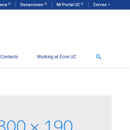
teca
Donaciones
Mi Portal UC
Correo
arrow_drop_down
search
Contacto
Working at Econ UC