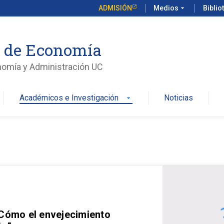
ADMISIÓN
Medios
arrow_drop_down
Biblio
o de Economía
nomía y Administración UC
Académicos e Investigación
Noticias
arrow_drop_down
 Cómo el envejecimiento