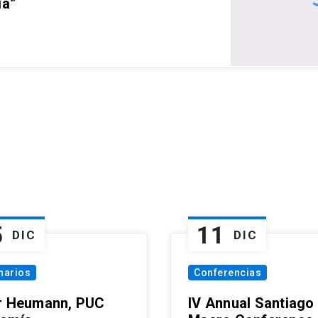
ia”
5
11
DIC
DIC
narios
Conferencias
r Heumann, PUC
IV Annual Santiago