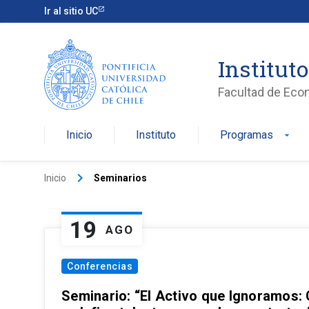
Ir al sitio UC
Institut
Facultad de Eco
Inicio
Instituto
Programas
arrow_drop_down
keyboard_arrow_right
Inicio
Seminarios
19
AGO
Conferencias
Seminario: “El Activo que Ignoramos: