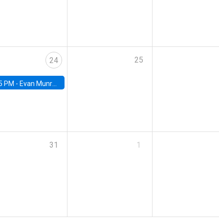
25
24
5 PM -
Evan Munro, Neyman Visiting Assistant Professor in the Department of Statistics at UC Berkeley
31
1