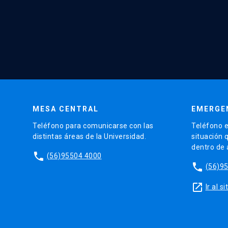
MESA CENTRAL
EMERGE
Teléfono para comunicarse con las
Teléfono e
distintas áreas de la Universidad.
situación 
dentro de
phone
(56)95504 4000
phone
(56)9
launch
Ir al 