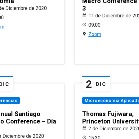
omía
Macro Conference 
3
de Diciembre de 2020
11 de Diciembre de 20
00
09:00
om
Zoom
2
DIC
DIC
erencias
Microeconomía Aplicad
nnual Santiago
Thomas Fujiwara,
o Conference – Día
Princeton Universit
2 de Diciembre de 202
e Diciembre de 2020
15:30