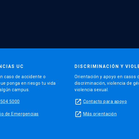
NCIAS UC
DISCRIMINACIÓN Y VIOL
n caso de accidente o
Orientación y apoyo en casos 
que ponga en riesgo tu vida
discriminación, violencia de g
 algún campus.
violencia sexual.
launch
5504 5000
Contacto para apoyo
launch
sitio de Emergencias
Más orientación