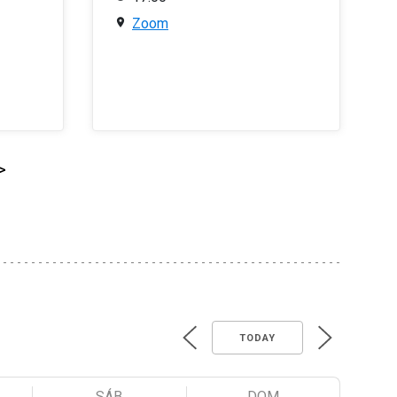
Zoom
>
TODAY
SÁB
DOM