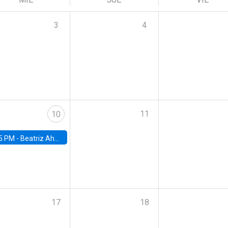
3
4
11
10
5 PM -
Beatriz Ahumada, PhD candidate, Universidad de Pittsburgh
17
18