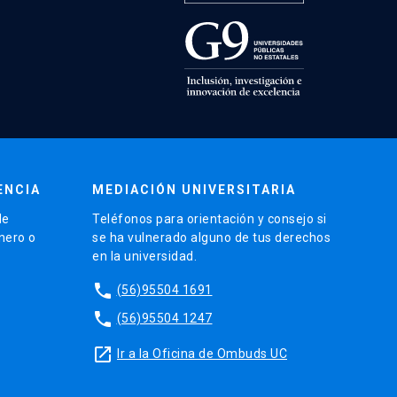
ENCIA
MEDIACIÓN UNIVERSITARIA
de
Teléfonos para orientación y consejo si
énero o
se ha vulnerado alguno de tus derechos
en la universidad.
phone
(56)95504 1691
phone
(56)95504 1247
launch
Ir a la Oficina de Ombuds UC