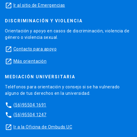
launch
Ir al sitio de Emergencias
DISCRIMINACIÓN Y VIOLENCIA
Orientación y apoyo en casos de discriminación, violencia de
género o violencia sexual.
launch
Contacto para apoyo
launch
Más orientación
MEDIACIÓN UNIVERSITARIA
Teléfonos para orientación y consejo si se ha vulnerado
alguno de tus derechos en la universidad.
phone
(56)95504 1691
phone
(56)95504 1247
launch
Ir a la Oficina de Ombuds UC