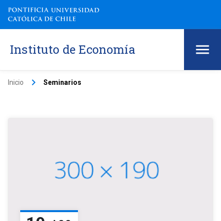
Instituto de Economía
keyboard_arrow_right
Inicio
Seminarios