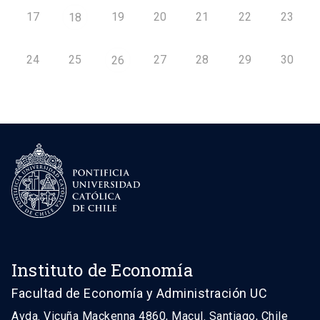
17
19
20
21
22
23
18
24
25
27
28
29
30
26
Instituto de Economía
Facultad de Economía y Administración UC
Avda. Vicuña Mackenna 4860, Macul. Santiago, Chile