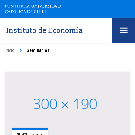
Instituto de Economía
keyboard_arrow_right
Inicio
Seminarios