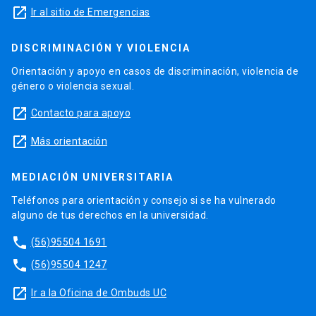
launch
Ir al sitio de Emergencias
DISCRIMINACIÓN Y VIOLENCIA
Orientación y apoyo en casos de discriminación, violencia de
género o violencia sexual.
launch
Contacto para apoyo
launch
Más orientación
MEDIACIÓN UNIVERSITARIA
Teléfonos para orientación y consejo si se ha vulnerado
alguno de tus derechos en la universidad.
phone
(56)95504 1691
phone
(56)95504 1247
launch
Ir a la Oficina de Ombuds UC