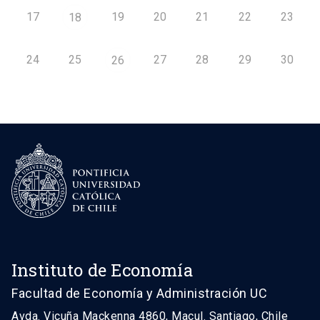
17
19
20
21
22
23
18
24
25
27
28
29
30
26
Instituto de Economía
Facultad de Economía y Administración UC
Avda. Vicuña Mackenna 4860, Macul. Santiago, Chile