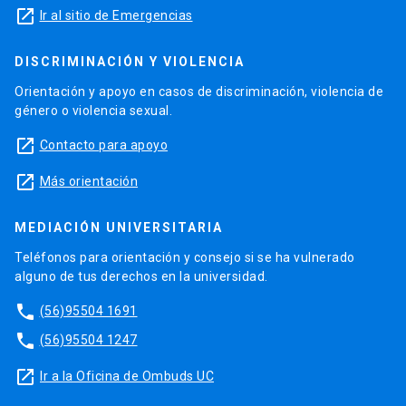
launch
Ir al sitio de Emergencias
DISCRIMINACIÓN Y VIOLENCIA
Orientación y apoyo en casos de discriminación, violencia de
género o violencia sexual.
launch
Contacto para apoyo
launch
Más orientación
MEDIACIÓN UNIVERSITARIA
Teléfonos para orientación y consejo si se ha vulnerado
alguno de tus derechos en la universidad.
phone
(56)95504 1691
phone
(56)95504 1247
launch
Ir a la Oficina de Ombuds UC