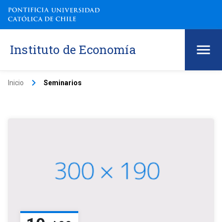
Instituto de Economía
keyboard_arrow_right
Inicio
Seminarios