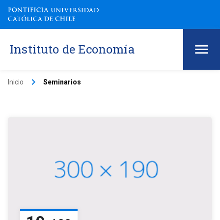
Instituto de Economía
keyboard_arrow_right
Inicio
Seminarios