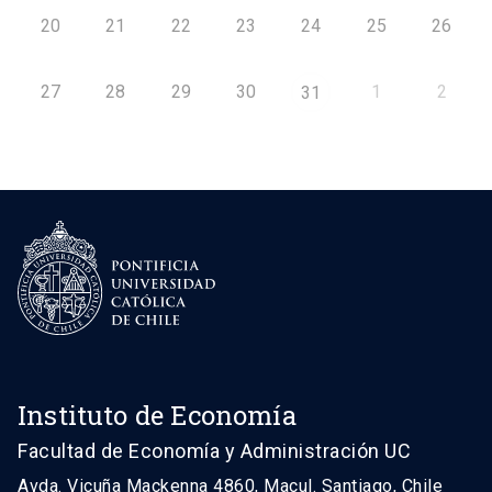
20
21
22
23
24
25
26
27
28
29
30
1
2
31
Instituto de Economía
Facultad de Economía y Administración UC
Avda. Vicuña Mackenna 4860, Macul. Santiago, Chile