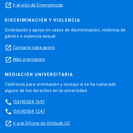
launch
Ir al sitio de Emergencias
DISCRIMINACIÓN Y VIOLENCIA
Orientación y apoyo en casos de discriminación, violencia de
género o violencia sexual.
launch
Contacto para apoyo
launch
Más orientación
MEDIACIÓN UNIVERSITARIA
Teléfonos para orientación y consejo si se ha vulnerado
alguno de tus derechos en la universidad.
phone
(56)95504 1691
phone
(56)95504 1247
launch
Ir a la Oficina de Ombuds UC