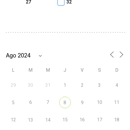
27
32
L
M
M
J
V
S
D
29
30
31
1
2
3
4
6
7
10
11
5
8
9
12
15
16
17
18
13
14