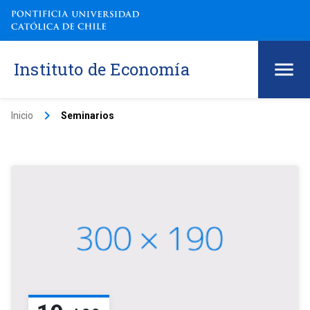
Instituto de Economía
keyboard_arrow_right
Inicio
Seminarios