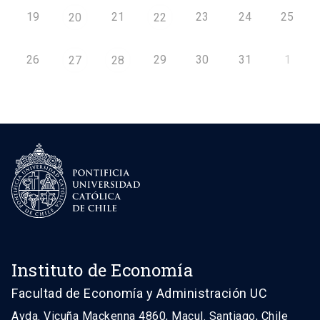
19
21
23
24
25
20
22
26
29
30
31
1
27
28
Instituto de Economía
Facultad de Economía y Administración UC
Avda. Vicuña Mackenna 4860, Macul. Santiago, Chile