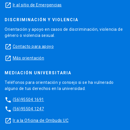
launch
Ir al sitio de Emergencias
DISCRIMINACIÓN Y VIOLENCIA
Orientación y apoyo en casos de discriminación, violencia de
género o violencia sexual.
launch
Contacto para apoyo
launch
Más orientación
MEDIACIÓN UNIVERSITARIA
Teléfonos para orientación y consejo si se ha vulnerado
alguno de tus derechos en la universidad.
phone
(56)95504 1691
phone
(56)95504 1247
launch
Ir a la Oficina de Ombuds UC