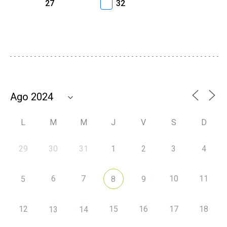
27
32
L
M
M
J
V
S
D
29
30
31
1
2
3
4
6
7
10
11
5
8
9
12
15
16
17
18
13
14