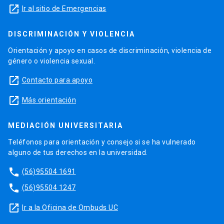
launch
Ir al sitio de Emergencias
DISCRIMINACIÓN Y VIOLENCIA
Orientación y apoyo en casos de discriminación, violencia de
género o violencia sexual.
launch
Contacto para apoyo
launch
Más orientación
MEDIACIÓN UNIVERSITARIA
Teléfonos para orientación y consejo si se ha vulnerado
alguno de tus derechos en la universidad.
phone
(56)95504 1691
phone
(56)95504 1247
launch
Ir a la Oficina de Ombuds UC