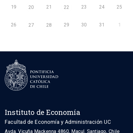
19
21
23
24
25
20
22
26
29
30
31
1
27
28
Instituto de Economía
Facultad de Economía y Administración UC
Avda. Vicuña Mackenna 4860, Macul. Santiago, Chile