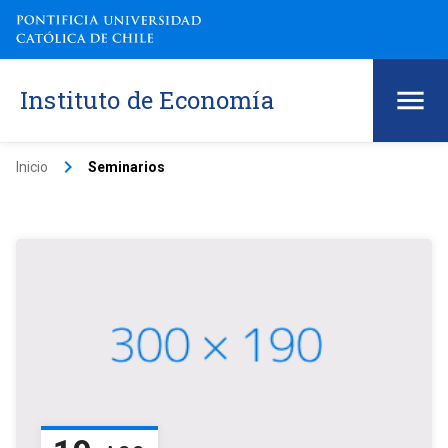
Instituto de Economía
keyboard_arrow_right
Inicio
Seminarios