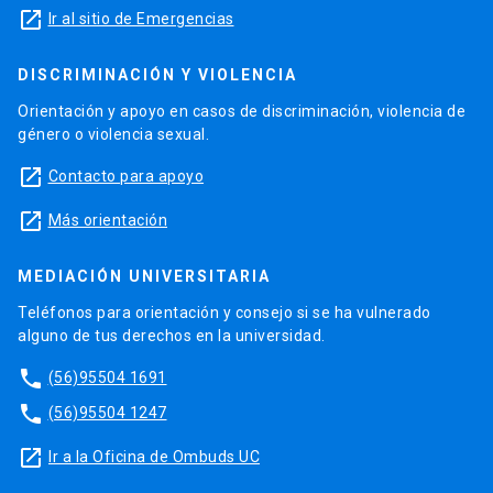
launch
Ir al sitio de Emergencias
DISCRIMINACIÓN Y VIOLENCIA
Orientación y apoyo en casos de discriminación, violencia de
género o violencia sexual.
launch
Contacto para apoyo
launch
Más orientación
MEDIACIÓN UNIVERSITARIA
Teléfonos para orientación y consejo si se ha vulnerado
alguno de tus derechos en la universidad.
phone
(56)95504 1691
phone
(56)95504 1247
launch
Ir a la Oficina de Ombuds UC