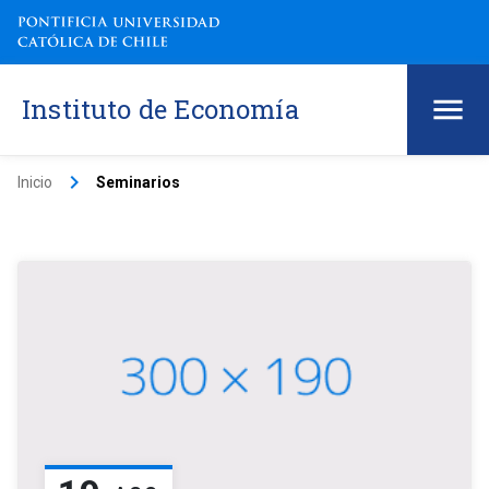
Instituto de Economía
keyboard_arrow_right
Inicio
Seminarios