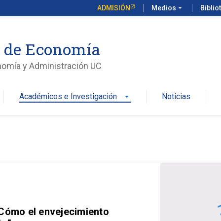
ADMISIÓN
Medios
arrow_drop_down
Biblio
o de Economía
nomía y Administración UC
Académicos e Investigación
Noticias
arrow_drop_down
 Cómo el envejecimiento