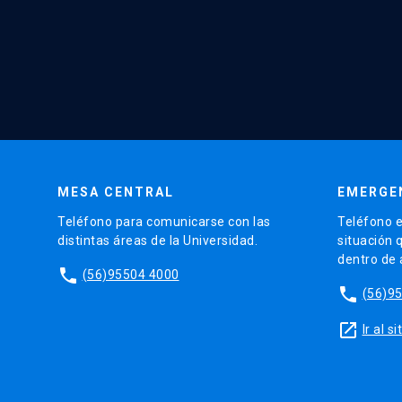
MESA CENTRAL
EMERGE
Teléfono para comunicarse con las
Teléfono e
distintas áreas de la Universidad.
situación 
dentro de
phone
(56)95504 4000
phone
(56)9
launch
Ir al 