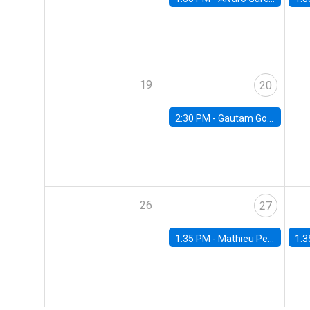
19
20
2:30 PM -
Gautam Gowrisankaran, Columbia University
26
27
1:35 PM -
Mathieu Pedemonte, IDB
1:3