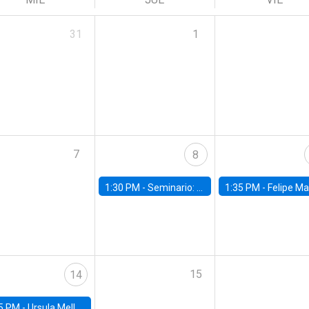
31
1
7
8
1:30 PM -
Seminario: “Recuperando la humanidad para progresar en la era de la IA»
1:35 PM -
Felipe Martínez, alumno Doctorado en Ec
15
14
5 PM -
Ursula Mello, Insper - Institute of Education and Research