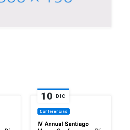
10
DIC
Conferencias
IV Annual Santiago