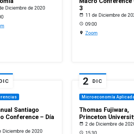
omía
Macro Conference 
3
de Diciembre de 2020
11 de Diciembre de 20
00
09:00
om
Zoom
2
DIC
DIC
erencias
Microeconomía Aplicad
nnual Santiago
Thomas Fujiwara,
o Conference – Día
Princeton Universit
2 de Diciembre de 202
e Diciembre de 2020
15:30