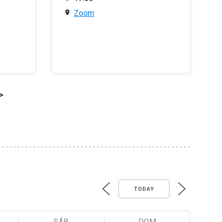
Zoom
>
TODAY
SÁB
DOM