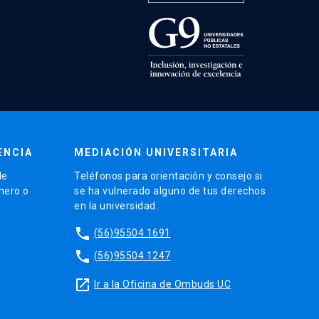
ENCIA
MEDIACIÓN UNIVERSITARIA
de
Teléfonos para orientación y consejo si
énero o
se ha vulnerado alguno de tus derechos
en la universidad.
phone
(56)95504 1691
phone
(56)95504 1247
launch
Ir a la Oficina de Ombuds UC