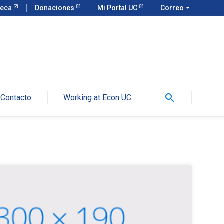
teca
Donaciones
Mi Portal UC
Correo
arrow_drop_down
search
Contacto
Working at Econ UC