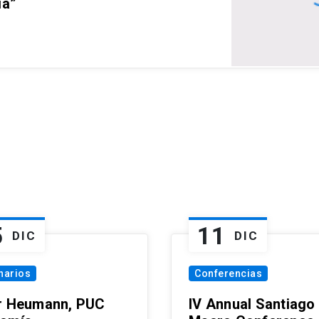
ia”
5
11
DIC
DIC
narios
Conferencias
r Heumann, PUC
IV Annual Santiago