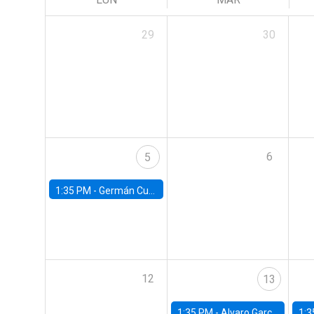
29
30
6
5
1:35 PM -
Germán Cubas, University of Houston
12
13
1:35 PM -
Alvaro Garcia-Marin, Universidad de Los Andes
1:3