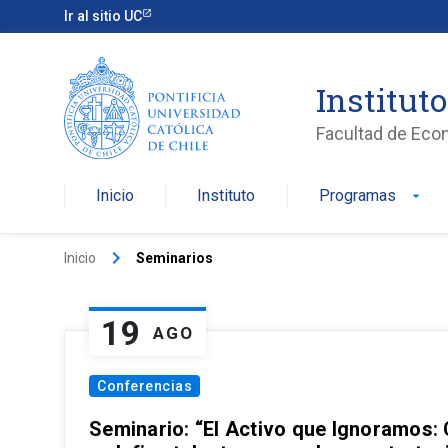
Ir al sitio UC
Institut
Facultad de Eco
Inicio
Instituto
Programas
arrow_drop_down
keyboard_arrow_right
Inicio
Seminarios
19
AGO
Conferencias
Seminario: “El Activo que Ignoramos: