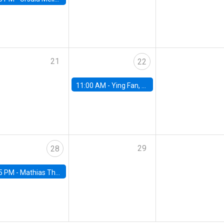
21
22
11:00 AM -
Ying Fan, University of Michigan
29
28
5 PM -
Mathias Thoenig, University of Lausanne