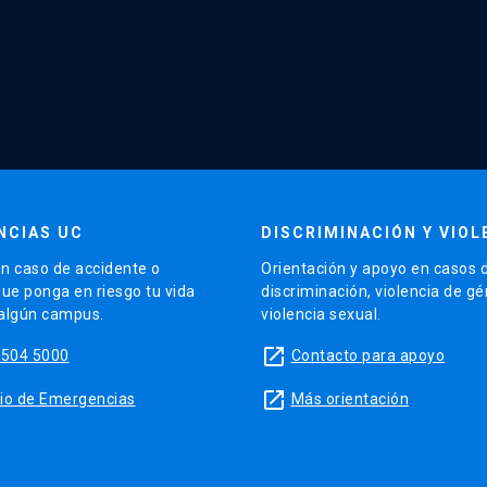
NCIAS UC
DISCRIMINACIÓN Y VIOL
n caso de accidente o
Orientación y apoyo en casos 
que ponga en riesgo tu vida
discriminación, violencia de g
 algún campus.
violencia sexual.
launch
5504 5000
Contacto para apoyo
launch
sitio de Emergencias
Más orientación