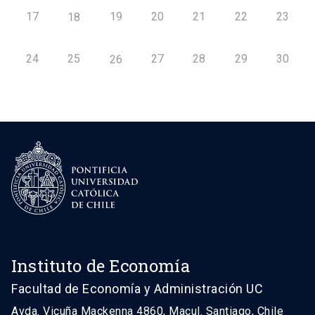
17
19
20
21
22
23
18
24
25
27
28
29
30
26
Instituto de Economía
Facultad de Economía y Administración UC
Avda. Vicuña Mackenna 4860, Macul. Santiago, Chile