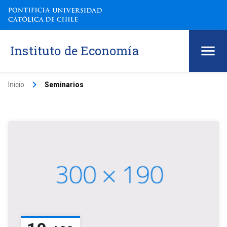
Instituto de Economía
keyboard_arrow_right
Inicio
Seminarios