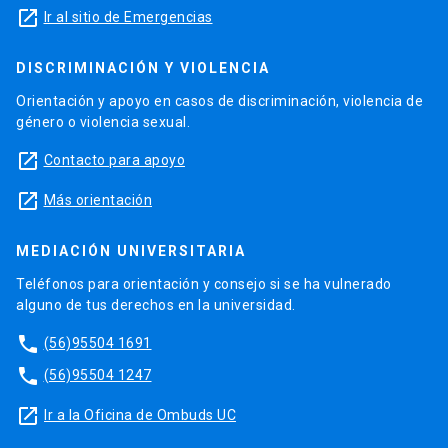
launch
Ir al sitio de Emergencias
DISCRIMINACIÓN Y VIOLENCIA
Orientación y apoyo en casos de discriminación, violencia de
género o violencia sexual.
launch
Contacto para apoyo
launch
Más orientación
MEDIACIÓN UNIVERSITARIA
Teléfonos para orientación y consejo si se ha vulnerado
alguno de tus derechos en la universidad.
phone
(56)95504 1691
phone
(56)95504 1247
launch
Ir a la Oficina de Ombuds UC