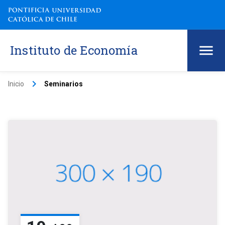
Instituto de Economía
keyboard_arrow_right
Inicio
Seminarios