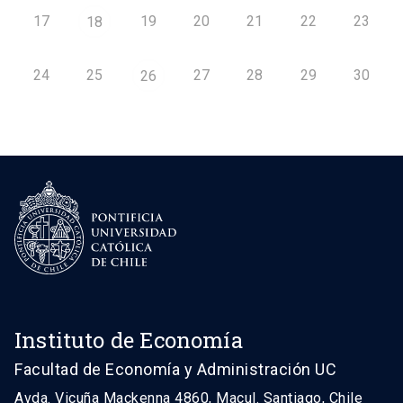
17
19
20
21
22
23
18
24
25
27
28
29
30
26
Instituto de Economía
Facultad de Economía y Administración UC
Avda. Vicuña Mackenna 4860, Macul. Santiago, Chile