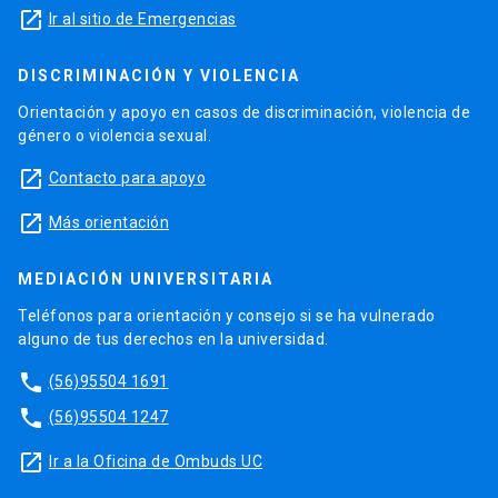
launch
Ir al sitio de Emergencias
DISCRIMINACIÓN Y VIOLENCIA
Orientación y apoyo en casos de discriminación, violencia de
género o violencia sexual.
launch
Contacto para apoyo
launch
Más orientación
MEDIACIÓN UNIVERSITARIA
Teléfonos para orientación y consejo si se ha vulnerado
alguno de tus derechos en la universidad.
phone
(56)95504 1691
phone
(56)95504 1247
launch
Ir a la Oficina de Ombuds UC