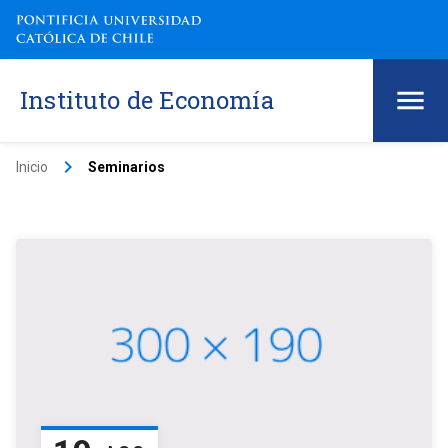
Instituto de Economía
keyboard_arrow_right
Inicio
Seminarios