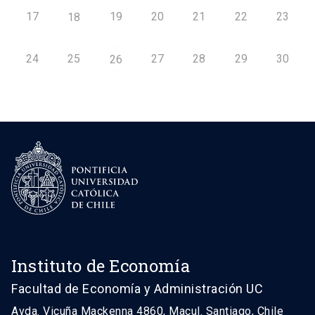
17
19
20
21
22
23
18
24
25
27
28
29
30
26
Instituto de Economía
Facultad de Economía y Administración UC
Avda. Vicuña Mackenna 4860, Macul. Santiago, Chile