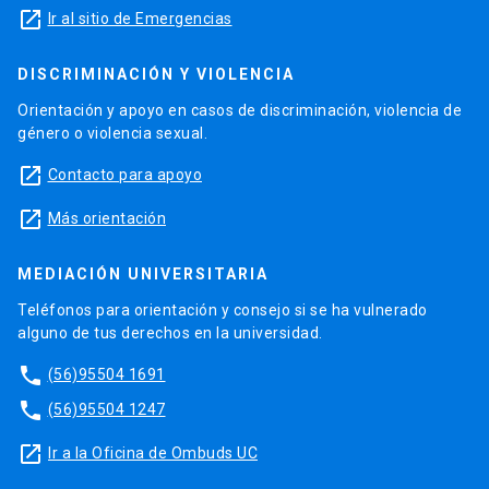
launch
Ir al sitio de Emergencias
DISCRIMINACIÓN Y VIOLENCIA
Orientación y apoyo en casos de discriminación, violencia de
género o violencia sexual.
launch
Contacto para apoyo
launch
Más orientación
MEDIACIÓN UNIVERSITARIA
Teléfonos para orientación y consejo si se ha vulnerado
alguno de tus derechos en la universidad.
phone
(56)95504 1691
phone
(56)95504 1247
launch
Ir a la Oficina de Ombuds UC