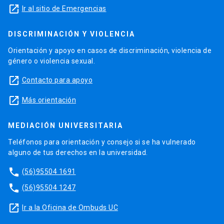
launch
Ir al sitio de Emergencias
DISCRIMINACIÓN Y VIOLENCIA
Orientación y apoyo en casos de discriminación, violencia de
género o violencia sexual.
launch
Contacto para apoyo
launch
Más orientación
MEDIACIÓN UNIVERSITARIA
Teléfonos para orientación y consejo si se ha vulnerado
alguno de tus derechos en la universidad.
phone
(56)95504 1691
phone
(56)95504 1247
launch
Ir a la Oficina de Ombuds UC