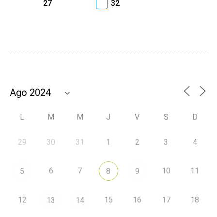
27
32
L
M
M
J
V
S
D
29
30
31
1
2
3
4
6
7
10
11
5
8
9
12
15
16
17
18
13
14