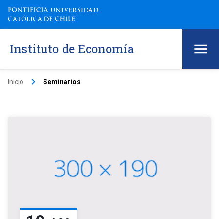
Instituto de Economía
keyboard_arrow_right
Inicio
Seminarios