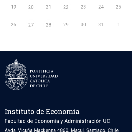
19
21
23
24
25
20
22
26
29
30
31
1
27
28
Instituto de Economía
Facultad de Economía y Administración UC
Avda. Vicuña Mackenna 4860, Macul. Santiago, Chile